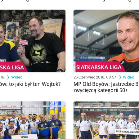
:16
Wideo
23 Czerwiec 2018, 08:57
Wideo
w: to jaki był ten Wojtek?
MP Old Boyów: Jastrzębie B
zwycięzcą kategorii 50+