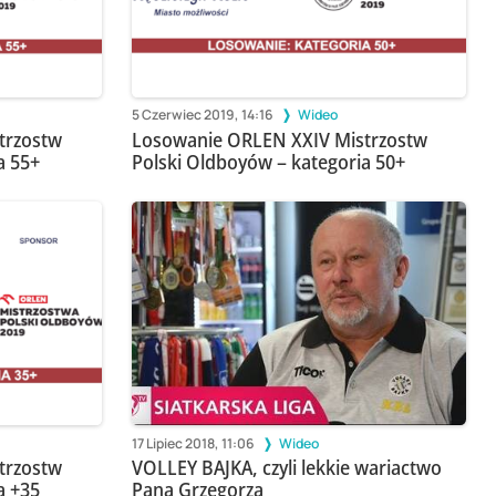
5 Czerwiec 2019, 14:16
Wideo
trzostw
Losowanie ORLEN XXIV Mistrzostw
a 55+
Polski Oldboyów – kategoria 50+
17 Lipiec 2018, 11:06
Wideo
trzostw
VOLLEY BAJKA, czyli lekkie wariactwo
a +35
Pana Grzegorza