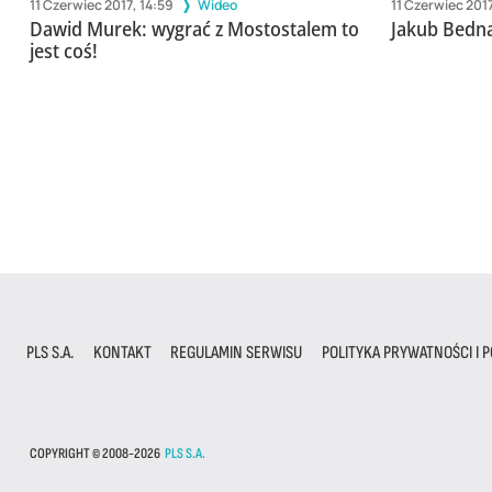
11 Czerwiec 2017, 14:59
Wideo
11 Czerwiec 2017
Dawid Murek: wygrać z Mostostalem to
Jakub Bedn
jest coś!
PLS S.A.
KONTAKT
REGULAMIN SERWISU
POLITYKA PRYWATNOŚCI I P
COPYRIGHT © 2008-2026
PLS S.A.