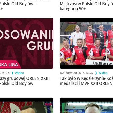
Polski Old Boy'ów –
Mistrzostw Polski Old Boy'
5+
kategoria 50+
, 13:03
Wideo
13 Czerwiec 2017, 17:44
Wideo
azy grupowej ORLEN XXIII
Tak było w Kędzierzynie-Koź
Polski Old Boy'ów
medaliści i MVP XXII ORLE