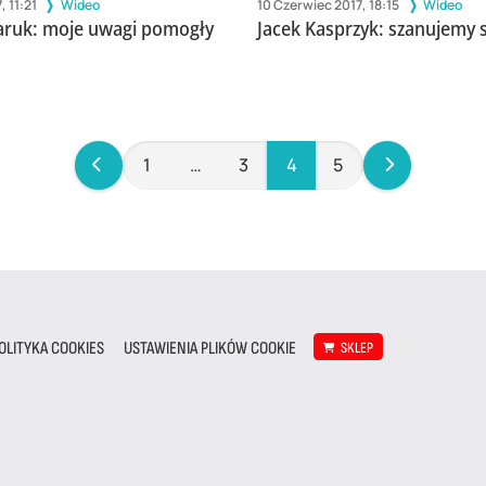
, 11:21
Wideo
10 Czerwiec 2017, 18:15
Wideo
aruk: moje uwagi pomogły
Jacek Kasprzyk: szanujemy s
1
…
3
4
5
OLITYKA COOKIES
USTAWIENIA PLIKÓW COOKIE
SKLEP