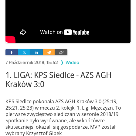
Facebook
Twitter
Linkedin
Wyślij
Skopiuj
e-
link
mailem
7 Październik 2018, 15:42
Wideo
1. LIGA: KPS Siedlce - AZS AGH
Kraków 3:0
KPS Siedlce pokonała AZS AGH Kraków 3:0 (25:19,
25:21, 25:23) w meczu 2. kolejki 1. Ligi Mężczyzn. To
pierwsze zwycięstwo siedlczan w sezonie 2018/19.
Spotkanie było wyrównane, ale w końcówce
skuteczniejsi okazali się gospodarze. MVP został
wybrany Krzysztof Gibek