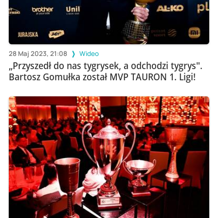
28 Maj 2023, 21:08
Wideo
„Przyszedł do nas tygrysek, a odchodzi tygrys".
Bartosz Gomułka został MVP TAURON 1. Ligi!