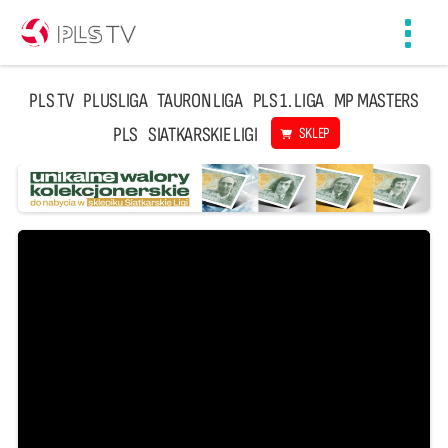
Toggl
navig
PLS TV
PLUSLIGA
TAURON LIGA
PLS 1. LIGA
MP MASTERS
PLS
SIATKARSKIE LIGI
SKLEP