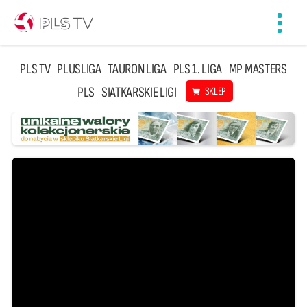
Toggl
navig
PLS TV
PLUSLIGA
TAURON LIGA
PLS 1. LIGA
MP MASTERS
PLS
SIATKARSKIE LIGI
SKLEP