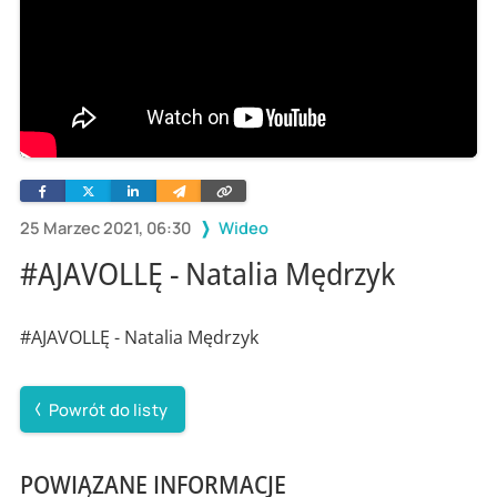
Facebook
Twitter
Linkedin
Wyślij
Skopiuj
e-
link
mailem
25 Marzec 2021, 06:30
Wideo
#AJAVOLLĘ - Natalia Mędrzyk
#AJAVOLLĘ - Natalia Mędrzyk
Powrót do listy
POWIĄZANE INFORMACJE