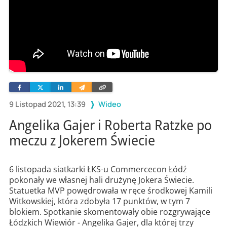
Facebook
Twitter
Linkedin
Wyślij
Skopiuj
e-
link
mailem
9 Listopad 2021, 13:39
Wideo
Angelika Gajer i Roberta Ratzke po
meczu z Jokerem Świecie
6 listopada siatkarki ŁKS-u Commercecon Łódź
pokonały we własnej hali drużynę Jokera Świecie.
Statuetka MVP powędrowała w ręce środkowej Kamili
Witkowskiej, która zdobyła 17 punktów, w tym 7
blokiem. Spotkanie skomentowały obie rozgrywające
Łódzkich Wiewiór - Angelika Gajer, dla której trzy