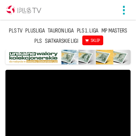
Toggl
navig
PLS TV
PLUSLIGA
TAURON LIGA
PLS 1. LIGA
MP MASTERS
PLS
SIATKARSKIE LIGI
SKLEP