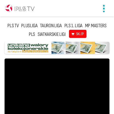
Toggl
navig
PLS TV
PLUSLIGA
TAURON LIGA
PLS 1. LIGA
MP MASTERS
PLS
SIATKARSKIE LIGI
SKLEP