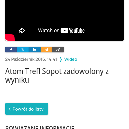
Facebook
Twitter
Linkedin
Wyślij
Skopiuj
e-
link
mailem
24 Październik 2016, 14:41
Wideo
Atom Trefl Sopot zadowolony z
wyniku
Powrót do listy
POWIĄZANE INFORMACJE