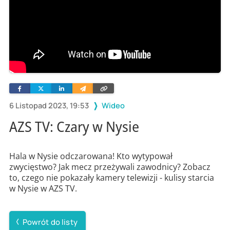
Facebook
Twitter
Linkedin
Wyślij
Skopiuj
e-
link
mailem
6 Listopad 2023, 19:53
Wideo
AZS TV: Czary w Nysie
Hala w Nysie odczarowana! Kto wytypował
zwycięstwo? Jak mecz przeżywali zawodnicy? Zobacz
to, czego nie pokazały kamery telewizji - kulisy starcia
w Nysie w AZS TV.
Powrót do listy