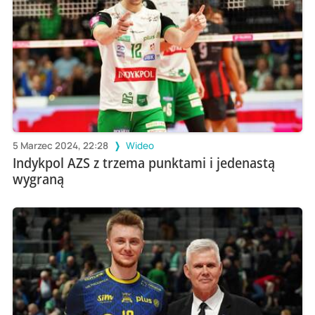
5 Marzec 2024, 22:28
Wideo
Indykpol AZS z trzema punktami i jedenastą
wygraną