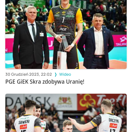
30 Grudzień 2023, 22:02
Wideo
PGE GiEK Skra zdobywa Uranię!