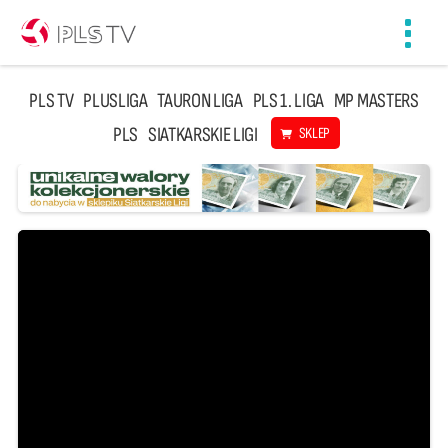
Toggl
navig
PLS TV
PLUSLIGA
TAURON LIGA
PLS 1. LIGA
MP MASTERS
PLS
SIATKARSKIE LIGI
SKLEP