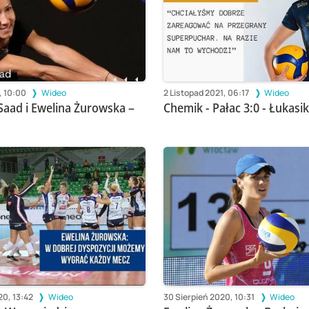
, 10:00
Wideo
2 Listopad 2021, 06:17
Wideo
aad i Ewelina Żurowska –
Chemik - Pałac 3:0 - Łukas
0, 13:42
Wideo
30 Sierpień 2020, 10:31
Wideo