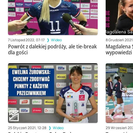
7 Listopad 2022, 07:17
Wideo
8 Grudzień 2021
Powrót z dalekiej podróży, ale tie-break
Magdalena S
dla gości
wypowiedzi
25 Styczeń 2021, 12:28
Wideo
29 Wrzesień 202