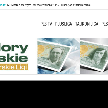
LS TV
MP Masters Mężczyzn
MP Masters Kobiet
PLS
Fundacja Siatkarska Polska
PLS TV
PLUSLIGA
TAURON LIGA
PLS