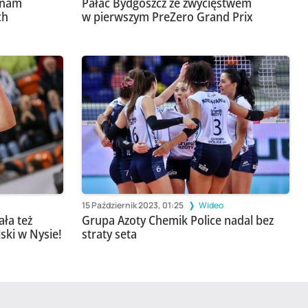
 nam
Pałac Bydgoszcz ze zwycięstwem
ch
w pierwszym PreZero Grand Prix
15 Październik 2023, 01:25
Wideo
ła też
Grupa Azoty Chemik Police nadal bez
ski w Nysie!
straty seta