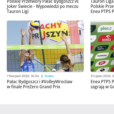
Polskie Przetwory Pałac Bydgoszcz vs
Tauron Liga
Joker Świecie - Wypowiedzi po meczu
Polskie Prz
Tauron Ligi
Enea PTPS P
7 Sierpień 2020, 16:04
Wideo
31 Lipiec 2020, 
Pałac Bydgoszcz i #VolleyWrocław
Enea PTPS P
w finale PreZero Grand Prix
zagrają w G