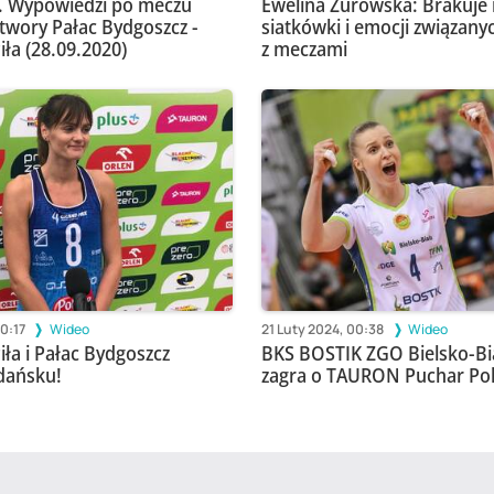
. Wypowiedzi po meczu
Ewelina Żurowska: Brakuje
etwory Pałac Bydgoszcz -
siatkówki i emocji związany
iła (28.09.2020)
z meczami
20:17
Wideo
21 Luty 2024, 00:38
Wideo
iła i Pałac Bydgoszcz
BKS BOSTIK ZGO Bielsko-Bia
dańsku!
zagra o TAURON Puchar Pol