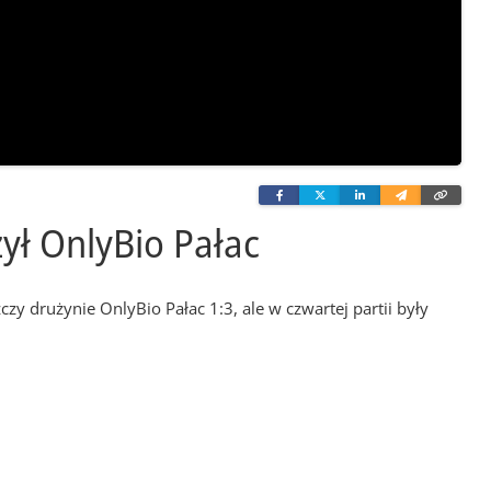
Facebook
Twitter
Linkedin
Wyślij
Skopi
e-
link
mailem
ył OnlyBio Pałac
drużynie OnlyBio Pałac 1:3, ale w czwartej partii były