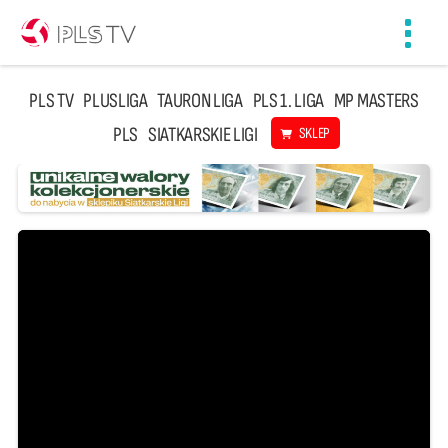
Toggl
navig
PLS TV
PLUSLIGA
TAURON LIGA
PLS 1. LIGA
MP MASTERS
PLS
SIATKARSKIE LIGI
SKLEP