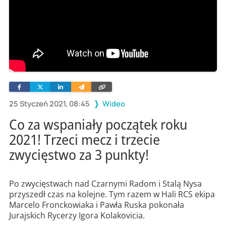
Facebook
Twitter
Linkedin
Wyślij
Skopiuj
e-
link
mailem
25 Styczeń 2021, 08:45
Wideo
Co za wspaniały początek roku
2021! Trzeci mecz i trzecie
zwycięstwo za 3 punkty!
Po zwycięstwach nad Czarnymi Radom i Stalą Nysa
przyszedł czas na kolejne. Tym razem w Hali RCS ekipa
Marcelo Fronckowiaka i Pawła Ruska pokonała
Jurajskich Rycerzy Igora Kolakovicia.