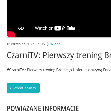
12 Wrzesień 2023, 13:05
Wideo
CzarniTV: Pierwszy trening 
#CzarniTV : Pierwszy trening Brodiego Hofera z drużyną E
Powrót do listy
POWIĄZANE INFORMACJE