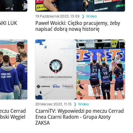
19 Październik 2023, 13:59
Wideo
NKI LUK
Paweł Woicki: Ciężko pracujemy, żeby
napisać dobrą nową historię
20 Marzec 2023, 11:15
Wideo
eczu Cerrad
CzarniTV: Wypowiedzi po meczu Cerrad
bski Węgiel
Enea Czarni Radom - Grupa Azoty
ZAKSA