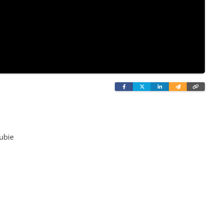
Facebook
Twitter
Linkedin
Wyślij
Skopi
e-
link
mailem
ubie