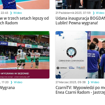
, 22:45
Wideo
21 Październik 2023, 07:59
Wideo
w w trzech setach lepszy od
Udana inauguracja BOGDA
ych Radom
Lublin! Pewna wygrana!
, 17:20
Wideo
27 Marzec 2023, 09:38
Wideo
9Wygrana
CzarniTV: Wypowiedzi po m
Enea Czarni Radom - Jastrzę