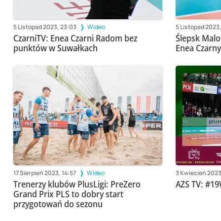
5 Listopad 2023, 23:03
Wideo
5 Listopad 2023
CzarniTV: Enea Czarni Radom bez
Ślepsk Malo
punktów w Suwałkach
Enea Czarn
17 Sierpień 2023, 14:57
Wideo
3 Kwiecień 2023
Trenerzy klubów PlusLigi: PreZero
AZS TV: #1
Grand Prix PLS to dobry start
przygotowań do sezonu