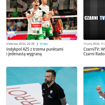
5 Marzec 2024, 22:28
Wideo
11 Luty 2024, 11
Indykpol AZS z trzema punktami
CzarniTV: W
i jedenastą wygraną
Czarni Rado