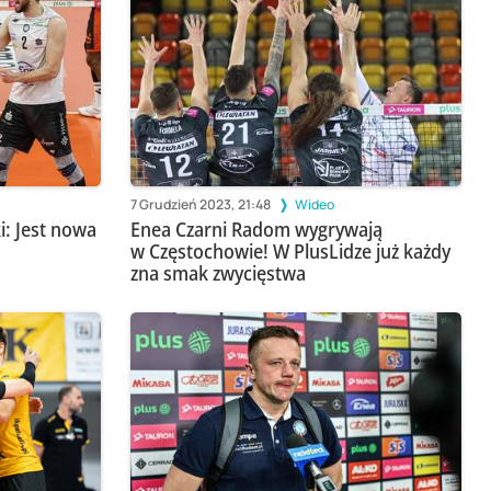
7 Grudzień 2023, 21:48
Wideo
i: Jest nowa
Enea Czarni Radom wygrywają
w Częstochowie! W PlusLidze już każdy
zna smak zwycięstwa