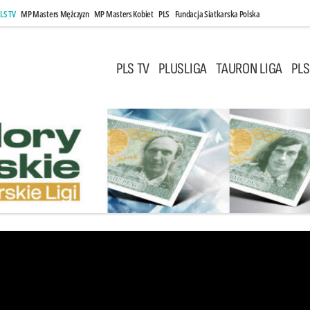
LS TV
MP Masters Mężczyzn
MP Masters Kobiet
PLS
Fundacja Siatkarska Polska
PLS TV
PLUSLIGA
TAURON LIGA
PLS