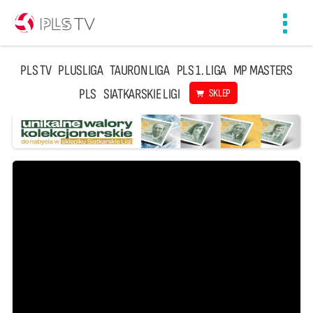
Toggl
navig
PLS TV
PLUSLIGA
TAURON LIGA
PLS 1. LIGA
MP MASTERS
PLS
SIATKARSKIE LIGI
SKLEP