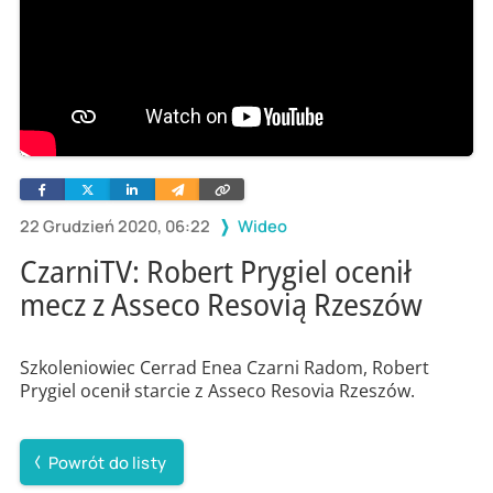
Facebook
Twitter
Linkedin
Wyślij
Skopiuj
e-
link
mailem
22 Grudzień 2020, 06:22
Wideo
CzarniTV: Robert Prygiel ocenił
mecz z Asseco Resovią Rzeszów
Szkoleniowiec Cerrad Enea Czarni Radom, Robert
Prygiel ocenił starcie z Asseco Resovia Rzeszów.
Powrót do listy