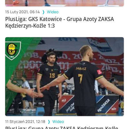
15 Luty 2021, 06:14
Wideo
PlusLiga: GKS Katowice - Grupa Azoty ZAKSA
Kędzierzyn-Koźle 1:3
11 Styczeń 2021, 12:18
Wideo
PlusLiga: Grupa Azoty ZAKSA Kędzierzyn-Koźle -