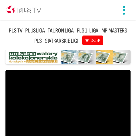
Toggl
navig
PLS TV
PLUSLIGA
TAURON LIGA
PLS 1. LIGA
MP MASTERS
PLS
SIATKARSKIE LIGI
SKLEP