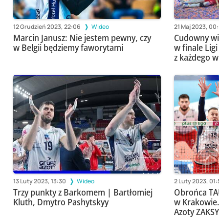
12 Grudzień 2023, 22:06
Wideo
21 Maj 2023, 00:
Marcin Janusz: Nie jestem pewny, czy
Cudowny wi
w Belgii będziemy faworytami
w finale Li
z każdego w
13 Luty 2023, 13:30
Wideo
2 Luty 2023, 01:
Trzy punkty z Barkomem | Bartłomiej
Obrońca TA
Kluth, Dmytro Pashytskyy
w Krakowie
Azoty ZAKSY