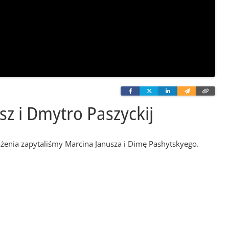
Facebook
Twitter
Linkedin
Wyślij
Skopi
e-
link
mailem
sz i Dmytro Paszyckij
enia zapytaliśmy Marcina Janusza i Dimę Pashytskyego.