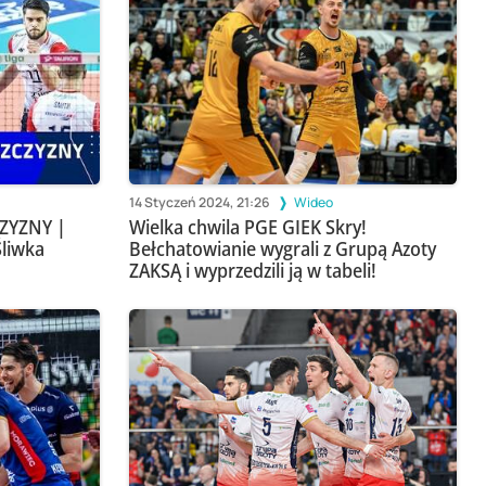
14 Styczeń 2024, 21:26
Wideo
ZYZNY |
Wielka chwila PGE GIEK Skry!
Śliwka
Bełchatowianie wygrali z Grupą Azoty
ZAKSĄ i wyprzedzili ją w tabeli!