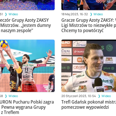
51
Wideo
18 Maj 2023, 16:32
Wideo
eczór Grupy Azoty ZAKSY
Gracze Grupy Azoty ZAKSY:
gi Mistrzów. „Jestem dumny
Ligi Mistrzów to niezwykłe p
 naszym zespole”
Chcemy to powtórzyć
58
Wideo
20 Styczeń 2023, 10:54
Wideo
URON Pucharu Polski zagra
Trefl Gdańsk pokonał mistrz
. Pewna wygrana Grupy
pomeczowe wypowiedzi
 z Treflem