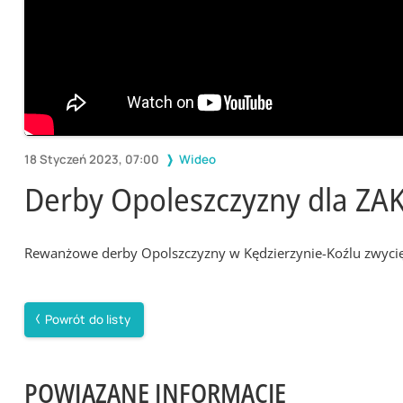
18 Styczeń 2023, 07:00
Wideo
Derby Opoleszczyzny dla ZAKS
Rewanżowe derby Opolszczyzny w Kędzierzynie-Koźlu zwycię
Powrót do listy
POWIĄZANE INFORMACJE