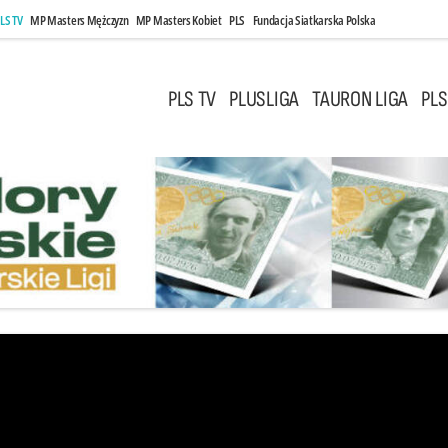
LS TV
MP Masters Mężczyzn
MP Masters Kobiet
PLS
Fundacja Siatkarska Polska
PLS TV
PLUSLIGA
TAURON LIGA
PLS