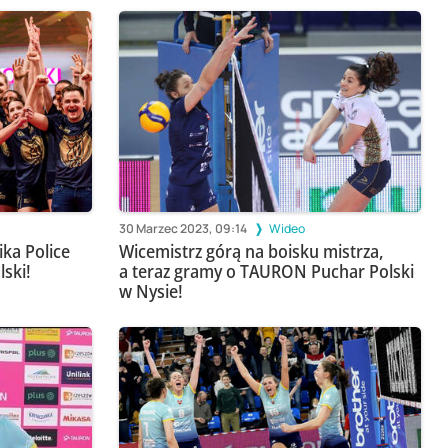
30 Marzec 2023, 09:14
Wideo
ika Police
Wicemistrz górą na boisku mistrza,
ski!
a teraz gramy o TAURON Puchar Polski
w Nysie!