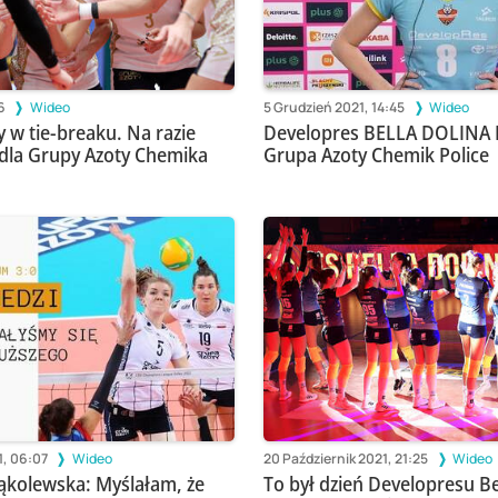
6
Wideo
5 Grudzień 2021, 14:45
Wideo
y w tie-breaku. Na razie
Developres BELLA DOLINA 
0 dla Grupy Azoty Chemika
Grupa Azoty Chemik Police
1, 06:07
Wideo
20 Październik 2021, 21:25
Wideo
ąkolewska: Myślałam, że
To był dzień Developresu Be