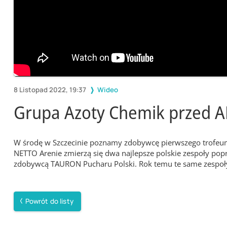
8 Listopad 2022, 19:37
Wideo
Grupa Azoty Chemik przed A
W środę w Szczecinie poznamy zdobywcę pierwszego trofeum
NETTO Arenie zmierzą się dwa najlepsze polskie zespoły pop
zdobywcą TAURON Pucharu Polski. Rok temu te same zespoły r
Powrót do listy