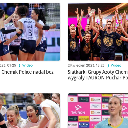
023, 01:25
Wideo
2 Kwiecień 2023, 18:23
Wideo
 Chemik Police nadal bez
Siatkarki Grupy Azoty Chem
wygrały TAURON Puchar Pol