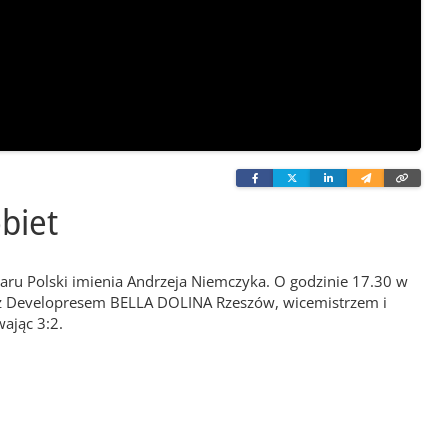
Facebook
Twitter
Linkedin
Wyślij
Skopi
e-
link
mailem
biet
u Polski imienia Andrzeja Niemczyka. O godzinie 17.30 w
u, z Developresem BELLA DOLINA Rzeszów, wicemistrzem i
ając 3:2.