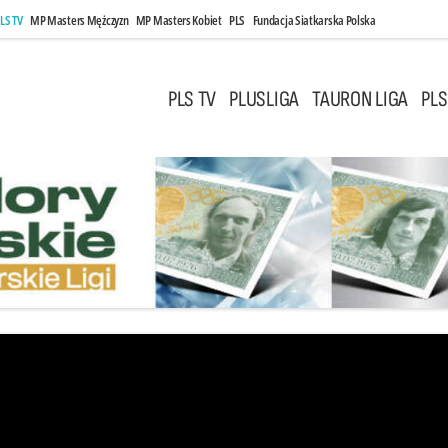
LS TV
MP Masters Mężczyzn
MP Masters Kobiet
PLS
Fundacja Siatkarska Polska
PLS TV
PLUSLIGA
TAURON LIGA
PLS