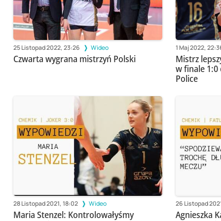
25 Listopad 2022, 23:26
Wideo
1 Maj 2022, 22:3
Czwarta wygrana mistrzyń Polski
Mistrz lepsz
w finale 1:
Police
28 Listopad 2021, 18:02
Wideo
26 Listopad 202
Maria Stenzel: Kontrolowałyśmy
Agnieszka K