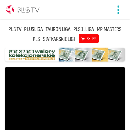
Toggl
navig
PLS TV
PLUSLIGA
TAURON LIGA
PLS 1. LIGA
MP MASTERS
PLS
SIATKARSKIE LIGI
SKLEP