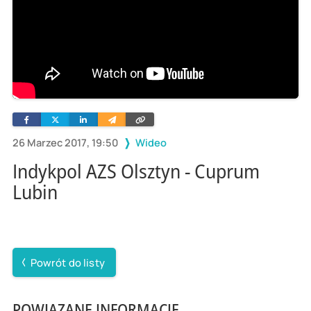
Facebook
Twitter
Linkedin
Wyślij
Skopiuj
e-
link
mailem
26 Marzec 2017, 19:50
Wideo
Indykpol AZS Olsztyn - Cuprum
Lubin
Powrót do listy
POWIĄZANE INFORMACJE