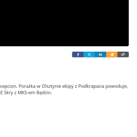
Facebook
Twitter
Linkedin
Wyślij
Skopi
e-
link
mailem
oncepcion. Porażka w Olsztynie ekipy z Podkrapacia powoduje,
GE Skry z MKS-em Będzin.