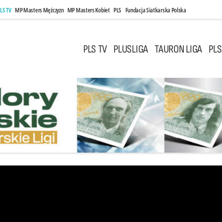
LS TV
MP Masters Mężczyzn
MP Masters Kobiet
PLS
Fundacja Siatkarska Polska
PLS TV
PLUSLIGA
TAURON LIGA
PLS