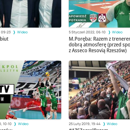
, 09:23
Wideo
5 Styczeń 2022, 06:10
Wideo
biut
M.Poręba: Razem z trener
dobrą atmosferę (przed sp
z Asseco Resovią Rzeszów)
, 10:10
Wideo
25 Luty 2019, 19:44
Wideo