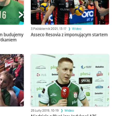
3 Październik 2021, 13:17
Wideo
em budujemy
Asseco Resovia z imponującym startem
otkaniem
25 Luty 2019, 10:19
Wideo