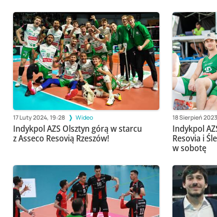
17 Luty 2024, 19:28
Wideo
18 Sierpień 2023
Indykpol AZS Olsztyn górą w starcu
Indykpol AZS
z Asseco Resovią Rzeszów!
Resovia i Ś
w sobotę