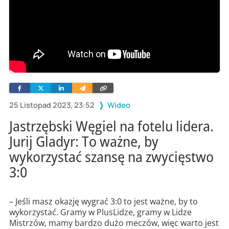
Facebook
Twitter
Linkedin
Wyślij
Skopiuj
e-
link
mailem
25 Listopad 2023, 23:52
Wideo
Jastrzębski Węgiel na fotelu lidera.
Jurij Gladyr: To ważne, by
wykorzystać szansę na zwycięstwo
3:0
– Jeśli masz okazję wygrać 3:0 to jest ważne, by to
wykorzystać. Gramy w PlusLidze, gramy w Lidze
Mistrzów, mamy bardzo dużo meczów, więc warto jest