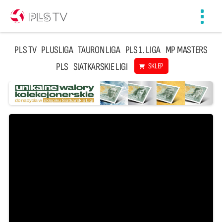
Toggl
navig
PLS TV
PLUSLIGA
TAURON LIGA
PLS 1. LIGA
MP MASTERS
PLS
SIATKARSKIE LIGI
SKLEP