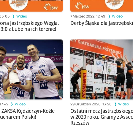
 06:06
Wideo
7 Marzec 2022, 12:49
Wideo
oria Jastrzębskiego Węgla.
Derby Śląska dla Jastrzębs
:0 z Lube na ich terenie!
17:42
Wideo
29 Grudzień 2020, 13:26
Wideo
 ZAKSA Kędzierzyn-Koźle
Ostatni mecz Jastrzębskieg
ucharem Polski!
w 2020 roku. Gramy z Assec
Rzeszów