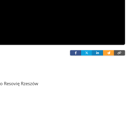
Facebook
Twitter
Linkedin
Wyślij
Skopi
e-
link
mailem
co Resovię Rzeszów