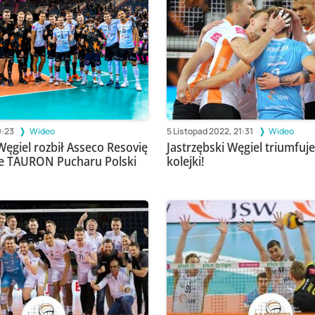
0:23
Wideo
5 Listopad 2022, 21:31
Wideo
Węgiel rozbił Asseco Resovię
Jastrzębski Węgiel triumfuje
nale TAURON Pucharu Polski
kolejki!