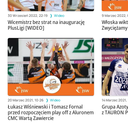
30 Wrzesień 2022, 22:19
Wideo
9 Marzec 2022,
Wicemistrz bez strat na inaugurację
Włoska wikt
PlusLigi [WIDEO]
Zwyciężamy 3
20 Marzec 2021, 10:26
Wideo
14 Marzec 2021, 
Łukasz Wiśniewski i Tomasz Fornal
Grupa Azoty
przed rozpoczęciem play off z Aluronem
z TAURON P
CMC Wartą Zawiercie