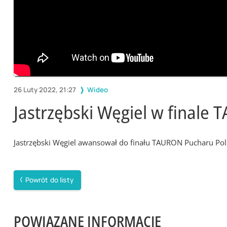
26 Luty 2022, 21:27
Wideo
Jastrzębski Węgiel w finale
Jastrzębski Węgiel awansował do finału TAURON Pucharu Pols
Powrót do listy
POWIĄZANE INFORMACJE