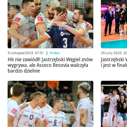
9 Listopad 2023, 07:51
Wideo
25 Luty 2023, 2
Hit nie zawiódł! Jastrzębski Węgiel znów
Jastrzębski 
wygrywa, ale Asseco Resovia walczyła
i jest w fi
bardzo dzielnie