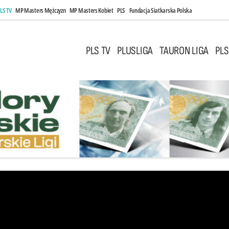
LS TV
MP Masters Mężczyzn
MP Masters Kobiet
PLS
Fundacja Siatkarska Polska
PLS TV
PLUSLIGA
TAURON LIGA
PLS