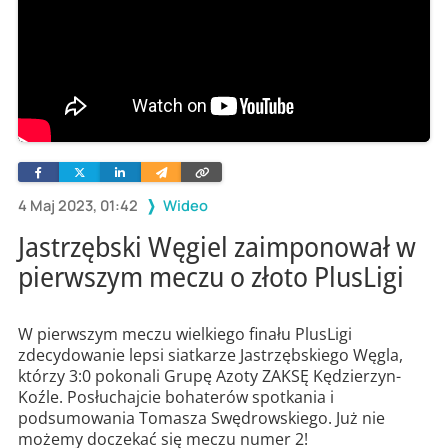
Facebook
Twitter
Linkedin
Wyślij
Skopiuj
e-
link
mailem
4 Maj 2023, 01:42
Wideo
Jastrzębski Węgiel zaimponował w
pierwszym meczu o złoto PlusLigi
W pierwszym meczu wielkiego finału PlusLigi
zdecydowanie lepsi siatkarze Jastrzębskiego Węgla,
którzy 3:0 pokonali Grupę Azoty ZAKSĘ Kędzierzyn-
Koźle. Posłuchajcie bohaterów spotkania i
podsumowania Tomasza Swędrowskiego. Już nie
możemy doczekać się meczu numer 2!