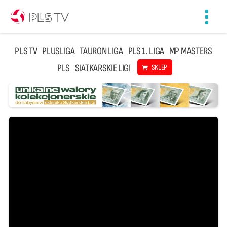
Toggl
navig
PLS TV
PLUSLIGA
TAURON LIGA
PLS 1. LIGA
MP MASTERS
PLS
SIATKARSKIE LIGI
SKLEP