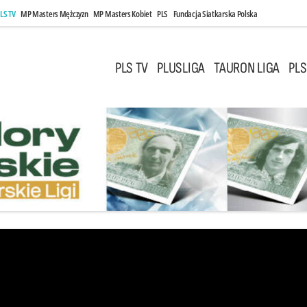
LS TV
MP Masters Mężczyzn
MP Masters Kobiet
PLS
Fundacja Siatkarska Polska
PLS TV
PLUSLIGA
TAURON LIGA
PLS