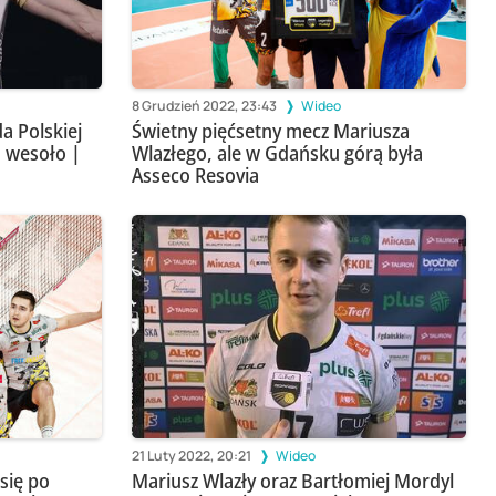
8 Grudzień 2022, 23:43
Wideo
a Polskiej
Świetny pięćsetny mecz Mariusza
a wesoło |
Wlazłego, ale w Gdańsku górą była
Asseco Resovia
21 Luty 2022, 20:21
Wideo
 się po
Mariusz Wlazły oraz Bartłomiej Mordyl