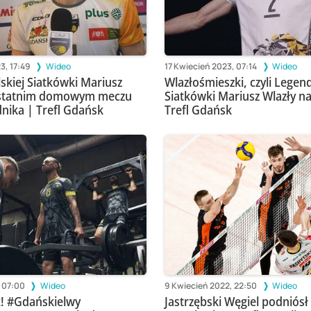
3, 17:49
Wideo
17 Kwiecień 2023, 07:14
Wideo
skiej Siatkówki Mariusz
Wlazłośmieszki, czyli Legend
ostatnim domowym meczu
Siatkówki Mariusz Wlazły n
dnika | Trefl Gdańsk
Trefl Gdańsk
, 07:00
Wideo
9 Kwiecień 2022, 22:50
Wideo
! #Gdańskielwy
Jastrzębski Węgiel podniósł