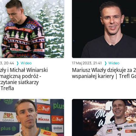
3, 20:44
Wideo
17 Maj 2023, 21:41
Wideo
ły i Michał Winiarski
Mariusz Wlazły dziękuje za 2
 magiczną podróż -
wspaniałej kariery | Trefl 
zytanie siatkarzy
 Trefla