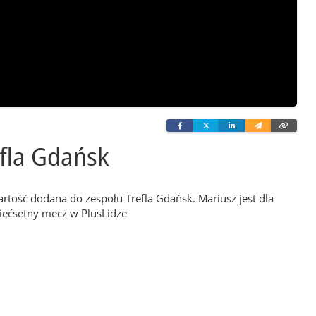
Facebook
Twitter
Linkedin
Wyślij
Skopi
e-
link
mailem
efla Gdańsk
tość dodana do zespołu Trefla Gdańsk. Mariusz jest dla
ięćsetny mecz w PlusLidze