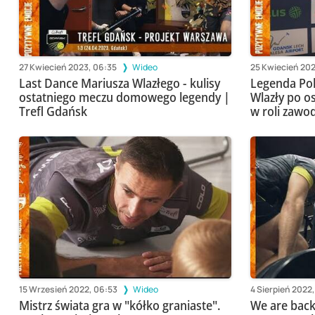
27 Kwiecień 2023, 06:35
Wideo
25 Kwiecień 202
Last Dance Mariusza Wlazłego - kulisy
Legenda Pol
ostatniego meczu domowego legendy |
Wlazły po 
Trefl Gdańsk
w roli zawo
15 Wrzesień 2022, 06:53
Wideo
4 Sierpień 2022
Mistrz świata gra w "kółko graniaste".
We are back