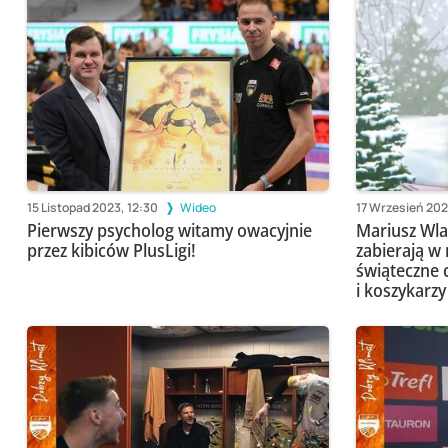
15 Listopad 2023, 12:30
Wideo
17 Wrzesień 202
Pierwszy psycholog witamy owacyjnie
Mariusz Wlaz
przez kibiców PlusLigi!
zabierają w
świąteczne c
i koszykarzy