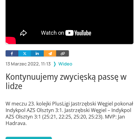
Facebook
Twitter
Linkedin
Wyślij
Skopiuj
e-
link
mailem
13 Marzec 2022, 11:13
Wideo
Kontynuujemy zwycięską passę w
lidze
W meczu 23. kolejki PlusLigi Jastrzębski Węgiel pokonał
Indykpol AZS Olsztyn 3:1. Jastrzębski Węgiel – Indykpol
AZS Olsztyn 3:1 (25:21, 22:25, 25:20, 25:23). MVP: Jan
Hadrava.