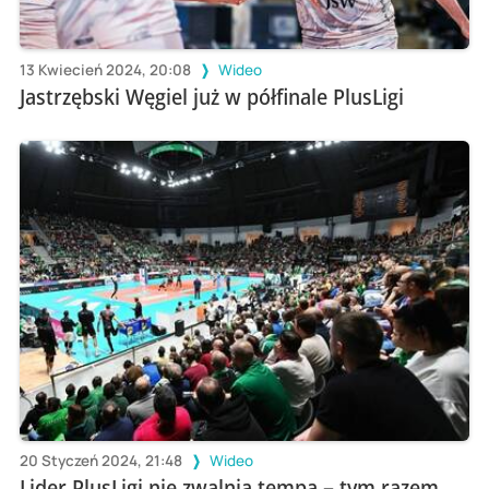
13 Kwiecień 2024, 20:08
Wideo
Jastrzębski Węgiel już w półfinale PlusLigi
20 Styczeń 2024, 21:48
Wideo
Lider PlusLigi nie zwalnia tempa – tym razem