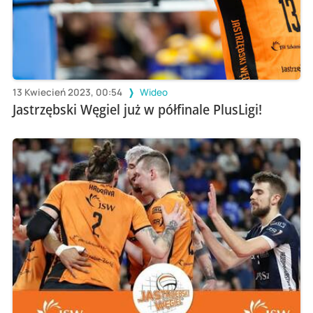
13 Kwiecień 2023, 00:54
Wideo
Jastrzębski Węgiel już w półfinale PlusLigi!