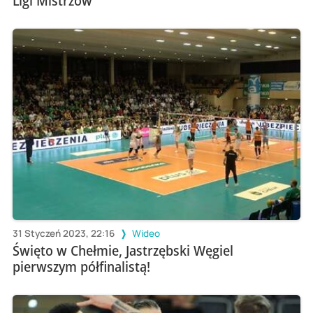
Ligi Mistrzów
31 Styczeń 2023, 22:16
Wideo
Święto w Chełmie, Jastrzębski Węgiel
pierwszym półfinalistą!