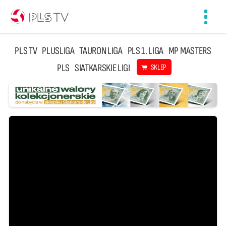
Toggl
navig
PLS TV
PLUSLIGA
TAURON LIGA
PLS 1. LIGA
MP MASTERS
PLS
SIATKARSKIE LIGI
SKLEP