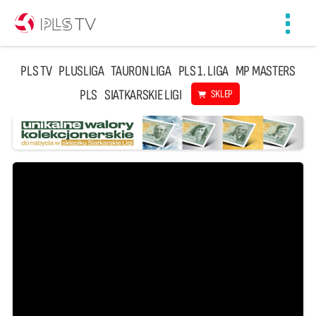
Toggl
navig
PLS TV
PLUSLIGA
TAURON LIGA
PLS 1. LIGA
MP MASTERS
PLS
SIATKARSKIE LIGI
SKLEP