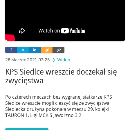
Facebook
Twitter
Linkedin
Wyślij
Skopiuj
e-
link
mailem
28 Marzec 2021, 07:25
Wideo
KPS Siedlce wreszcie doczekał się
zwycięstwa
Po czterech meczach bez wygranej siatkarze KPS
Siedlce wreszcie mogli cieszyć się ze zwycięstwa.
Siedlecka drużyna pokonała w meczu 29. kolejki
TAURON 1. Ligi MCKiS Jaworzno 3:2