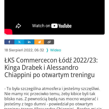
Facebook
Twitter
Linkedin
Wyślij
Skopiuj
e-
link
mailem
18 Sierpień 2022, 06:32
Wideo
ŁKS Commercecon Łódź 2022/23:
Kinga Drabek i Alessandro
Chiappini po otwartym treningu
- To była szczególna atmosfera i jesteśmy szczęśliwi.
Nie mamy nic przeciwko temu, żeby kibice byli tak
blisko nas. Z pewnością będą nas mocno wspierać i
jesteśmy z tego dumni - powiedział po otwartym
treningu trener Allessandro Chiappini - Bardzo mi się