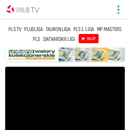
Toggl
navig
PLS TV
PLUSLIGA
TAURON LIGA
PLS 1. LIGA
MP MASTERS
PLS
SIATKARSKIE LIGI
SKLEP