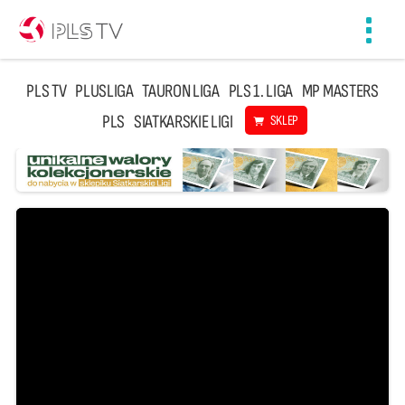
Toggl
navig
PLS TV
PLUSLIGA
TAURON LIGA
PLS 1. LIGA
MP MASTERS
PLS
SIATKARSKIE LIGI
SKLEP