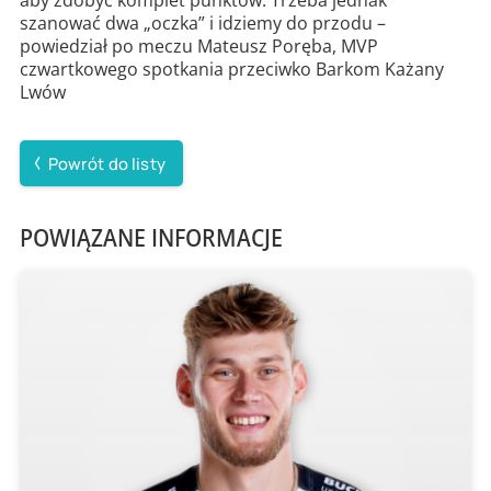
szanować dwa „oczka” i idziemy do przodu –
powiedział po meczu Mateusz Poręba, MVP
czwartkowego spotkania przeciwko Barkom Każany
Lwów
Powrót do listy
POWIĄZANE INFORMACJE