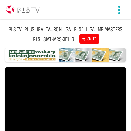
Toggl
navig
PLS TV
PLUSLIGA
TAURON LIGA
PLS 1. LIGA
MP MASTERS
PLS
SIATKARSKIE LIGI
SKLEP