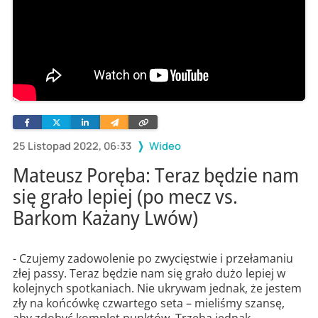
Facebook
Twitter
Linkedin
Wyślij
Skopiuj
e-
link
mailem
25 Listopad 2022, 06:33
Wideo
Mateusz Poręba: Teraz będzie nam
się grało lepiej (po mecz vs.
Barkom Każany Lwów)
- Czujemy zadowolenie po zwycięstwie i przełamaniu
złej passy. Teraz będzie nam się grało dużo lepiej w
kolejnych spotkaniach. Nie ukrywam jednak, że jestem
zły na końcówkę czwartego seta – mieliśmy szansę,
aby zdobyć komplet punktów. Trzeba jednak