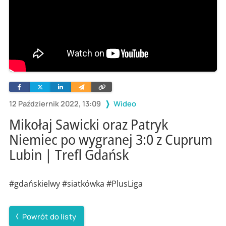
Facebook
Twitter
Linkedin
Wyślij
Skopiuj
e-
link
mailem
12 Październik 2022, 13:09
Wideo
Mikołaj Sawicki oraz Patryk
Niemiec po wygranej 3:0 z Cuprum
Lubin | Trefl Gdańsk
#gdańskielwy #siatkówka #PlusLiga
Powrót do listy