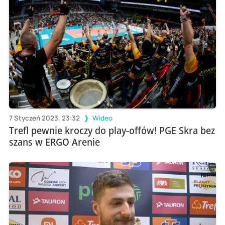
7 Styczeń 2023, 23:32
Wideo
Trefl pewnie kroczy do play-offów! PGE Skra bez
szans w ERGO Arenie