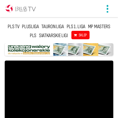
Toggl
navig
PLS TV
PLUSLIGA
TAURON LIGA
PLS 1. LIGA
MP MASTERS
PLS
SIATKARSKIE LIGI
SKLEP