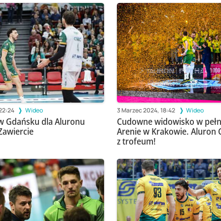
22:24
Wideo
3 Marzec 2024, 18:42
Wideo
w Gdańsku dla Aluronu
Cudowne widowisko w peł
Zawiercie
Arenie w Krakowie. Aluron
z trofeum!