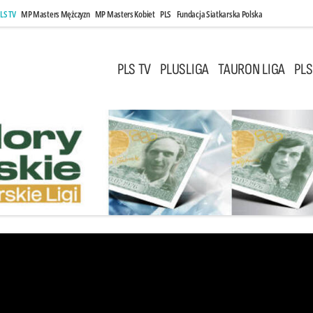
LS TV
MP Masters Mężczyzn
MP Masters Kobiet
PLS
Fundacja Siatkarska Polska
PLS TV
PLUSLIGA
TAURON LIGA
PLS