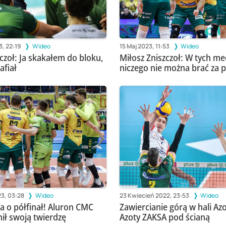
3, 22:19
Wideo
15 Maj 2023, 11:53
Wideo
czoł: Ja skakałem do bloku,
Miłosz Zniszczoł: W tych m
afiał
niczego nie można brać za 
3, 03:28
Wideo
23 Kwiecień 2022, 23:53
Wideo
wa o półfinał! Aluron CMC
Zawiercianie górą w hali Az
ił swoją twierdzę
Azoty ZAKSA pod ścianą