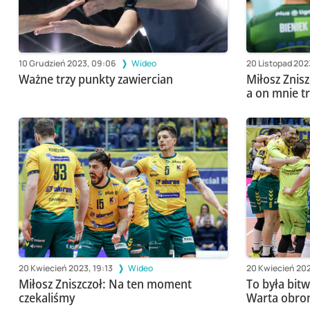
10 Grudzień 2023, 09:06
Wideo
20 Listopad 202
Ważne trzy punkty zawiercian
Miłosz Znisz
a on mnie tr
20 Kwiecień 2023, 19:13
Wideo
20 Kwiecień 202
Miłosz Zniszczoł: Na ten moment
To była bit
czekaliśmy
Warta obron