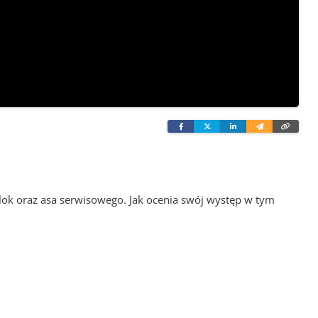
Facebook
Twitter
Linkedin
Wyślij
Skopi
e-
link
mailem
lok oraz asa serwisowego. Jak ocenia swój występ w tym