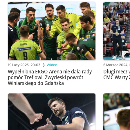
19 Luty 2023, 20:03
Wideo
6 Marzec 2024, 
Wypełniona ERGO Arena nie dała rady
Długi mecz 
pomóc Treflowi. Zwycięski powrót
CMC Warty 
Winiarskiego do Gdańska