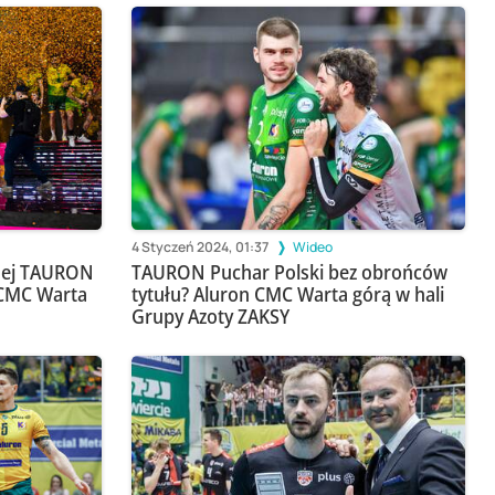
4 Styczeń 2024, 01:37
Wideo
nej TAURON
TAURON Puchar Polski bez obrońców
 CMC Warta
tytułu? Aluron CMC Warta górą w hali
Grupy Azoty ZAKSY