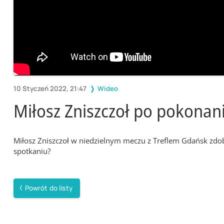
10 Styczeń 2022, 21:47
Wideo
Miłosz Zniszczoł po pokonaniu
Miłosz Zniszczoł w niedzielnym meczu z Treflem Gdańsk zdob
spotkaniu?
Powrót do listy