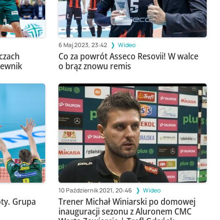
6 Maj 2023, 23:42
Wideo
eczach
Co za powrót Asseco Resovii! W walce
pewnik
o brąz znowu remis
10 Październik 2021, 20:46
Wideo
oty. Grupa
Trener Michał Winiarski po domowej
inauguracji sezonu z Aluronem CMC