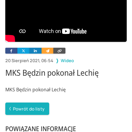
Facebook
Twitter
Linkedin
Wyślij
Skopiuj
e-
link
mailem
20 Sierpień 2021, 06:54
Wideo
MKS Będzin pokonał Lechię
MKS Będzin pokonał Lechię
Powrót do listy
POWIĄZANE INFORMACJE