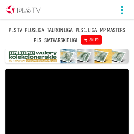
Toggl
navig
PLS TV
PLUSLIGA
TAURON LIGA
PLS 1. LIGA
MP MASTERS
PLS
SIATKARSKIE LIGI
SKLEP