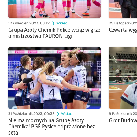
12 Kwiecień 2023, 08:12
Wideo
25 Listopad 202
Grupa Azoty Chemik Police wciąż w grze
Czwarta wyg
o mistrzostwo TAURON Ligi
31 Październik 2023, 00:38
Wideo
9 Październik 2
Nie ma mocnych na Grupę Azoty
Grot Budowl
Chemika! PGE Rysice odprawione bez
seta