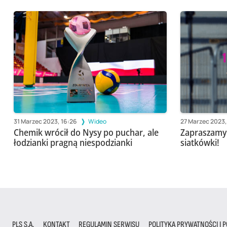
31 Marzec 2023, 16:26
Wideo
27 Marzec 2023,
Chemik wrócił do Nysy po puchar, ale
Zapraszamy 
łodzianki pragną niespodzianki
siatkówki!
PLS S.A.
KONTAKT
REGULAMIN SERWISU
POLITYKA PRYWATNOŚCI I P