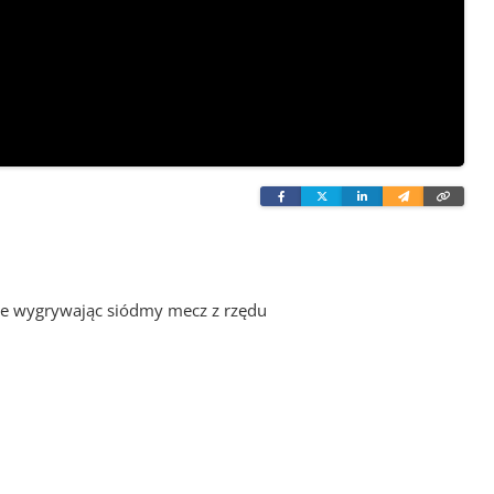
Facebook
Twitter
Linkedin
Wyślij
Skopi
e-
link
mailem
ice wygrywając siódmy mecz z rzędu