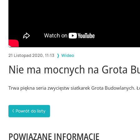
21 Listopad 2020, 11:13
Wideo
Nie ma mocnych na Grota B
Trwa piękna seria zwycięstw siatkarek Grota Budowlanych. Ł
Powrót do listy
POWIĄZANE INFORMACJE