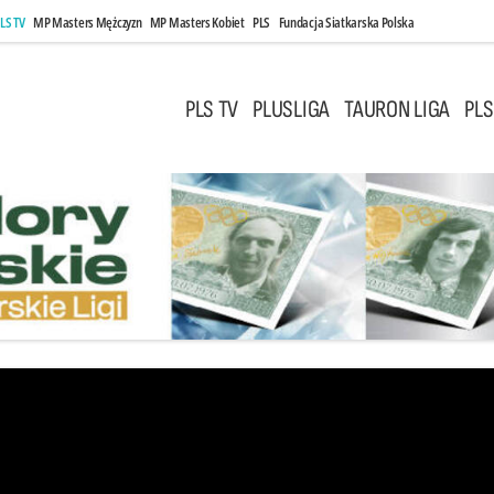
LS TV
MP Masters Mężczyzn
MP Masters Kobiet
PLS
Fundacja Siatkarska Polska
PLS TV
PLUSLIGA
TAURON LIGA
PLS