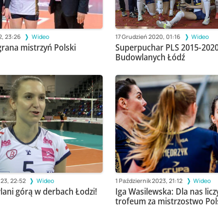
2, 23:26
Wideo
17 Grudzień 2020, 01:16
Wideo
rana mistrzyń Polski
Superpuchar PLS 2015-2020
Budowlanych Łódź
023, 22:52
Wideo
1 Październik 2023, 21:12
Wideo
ani górą w derbach Łodzi!
Iga Wasilewska: Dla nas liczy
trofeum za mistrzostwo Pol