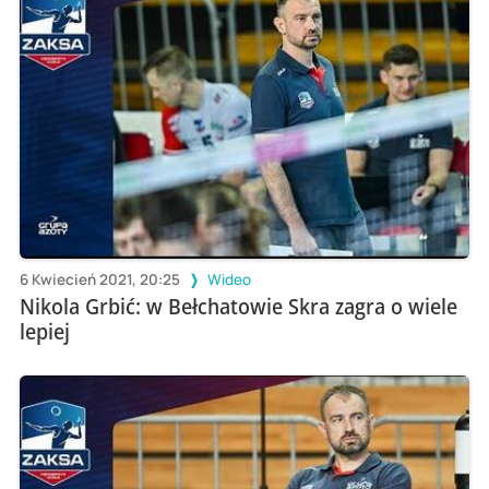
6 Kwiecień 2021, 20:25
Wideo
Nikola Grbić: w Bełchatowie Skra zagra o wiele
lepiej