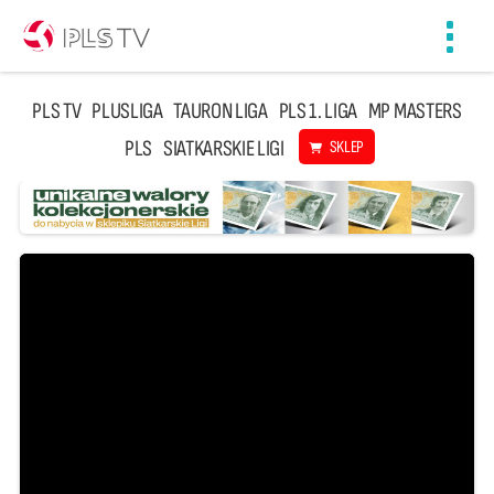
Toggl
navig
PLS TV
PLUSLIGA
TAURON LIGA
PLS 1. LIGA
MP MASTERS
PLS
SIATKARSKIE LIGI
SKLEP