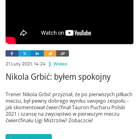
Facebook
Twitter
Linkedin
Wyślij
Skopiuj
e-
link
mailem
21 Luty 2021, 14:24
Wideo
Nikola Grbić: byłem spokojny
Trener Nikola Grbić przyznał, że po pierwszych piłkach
meczu, był pewny dobrego wyniku swojego zespołu -
jak skomentował ćwierćfinał Tauron Pucharu Polski
2021 i szansę na zwycięstwo w pierwszym meczu
ćwierćfinału Ligi Mistrzów? Zobaczcie!