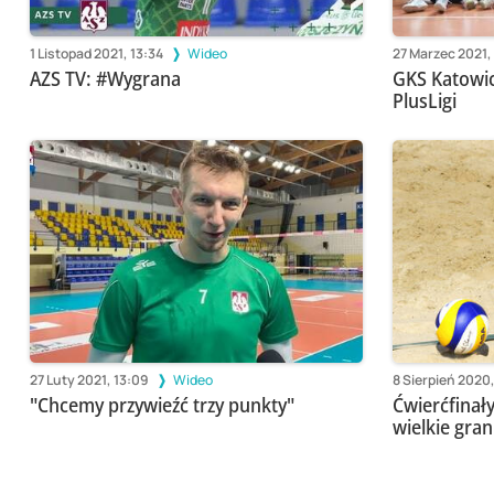
1 Listopad 2021, 13:34
Wideo
27 Marzec 2021,
AZS TV: #Wygrana
GKS Katowic
PlusLigi
27 Luty 2021, 13:09
Wideo
8 Sierpień 2020,
"Chcemy przywieźć trzy punkty"
Ćwierćfinały
wielkie gra