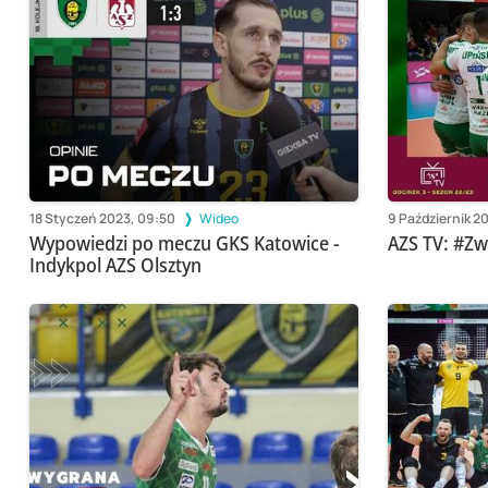
18 Styczeń 2023, 09:50
Wideo
9 Październik 20
Wypowiedzi po meczu GKS Katowice -
AZS TV: #Zw
Indykpol AZS Olsztyn