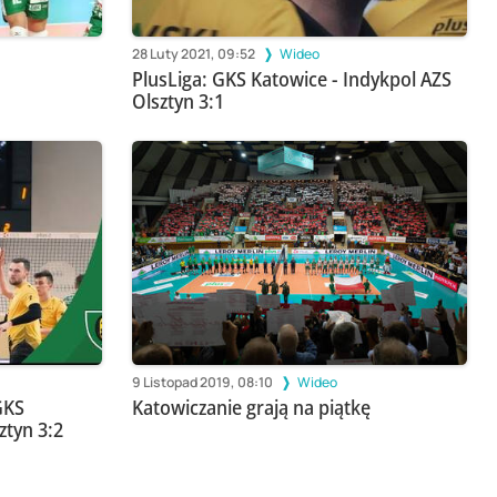
28 Luty 2021, 09:52
Wideo
PlusLiga: GKS Katowice - Indykpol AZS
Olsztyn 3:1
9 Listopad 2019, 08:10
Wideo
GKS
Katowiczanie grają na piątkę
ztyn 3:2