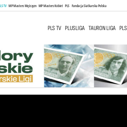
LS TV
MP Masters Mężczyzn
MP Masters Kobiet
PLS
Fundacja Siatkarska Polska
PLS TV
PLUSLIGA
TAURON LIGA
PLS