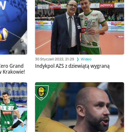
30 Styczeń 2022, 21:29
Wideo
Zero Grand
Indykpol AZS z dziewiątą wygraną
 w Krakowie!