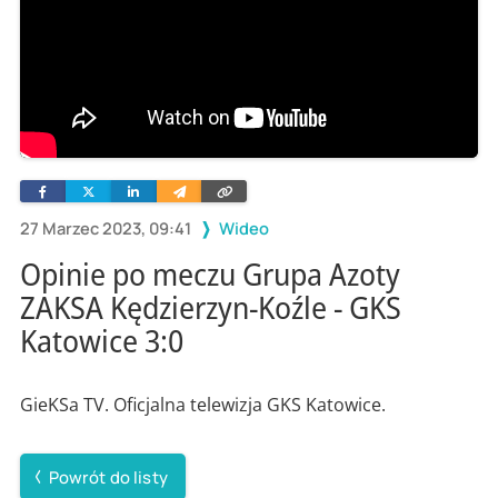
Facebook
Twitter
Linkedin
Wyślij
Skopiuj
e-
link
mailem
27 Marzec 2023, 09:41
Wideo
Opinie po meczu Grupa Azoty
ZAKSA Kędzierzyn-Koźle - GKS
Katowice 3:0
GieKSa TV. Oficjalna telewizja GKS Katowice.
Powrót do listy