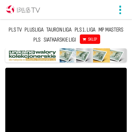
Toggl
navig
PLS TV
PLUSLIGA
TAURON LIGA
PLS 1. LIGA
MP MASTERS
PLS
SIATKARSKIE LIGI
SKLEP