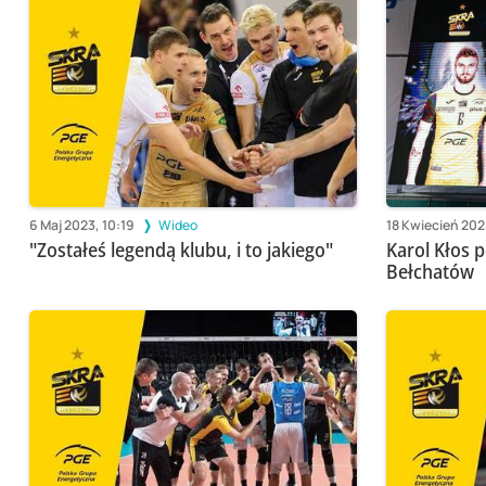
6 Maj 2023, 10:19
Wideo
18 Kwiecień 2023
"Zostałeś legendą klubu, i to jakiego"
Karol Kłos p
Bełchatów