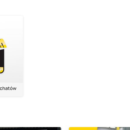
łchatów