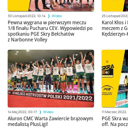
30 Listopad 2022, 10:14
Wideo
25 Listopad 202
Pewna wygrana w pierwszym meczu
Karol Kłos i
1/8 finału Pucharu CEV. Wypowiedzi po
meczem z G
spotkaniu PGE Skry Bełchatów
Kędzierzyn-
z Narbonne Volley
14 Maj 2022, 00:17
Wideo
11 Marzec 2022,
Aluron CMC Warta Zawiercie brązowym
PGE Skra wa
medalistą PlusLigi!
off. Na poc