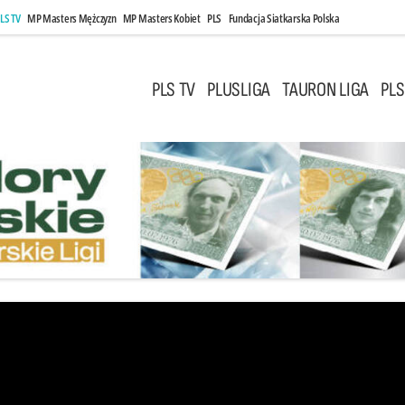
LS TV
MP Masters Mężczyzn
MP Masters Kobiet
PLS
Fundacja Siatkarska Polska
PLS TV
PLUSLIGA
TAURON LIGA
PLS