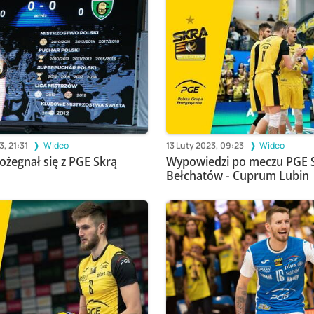
, 21:31
Wideo
13 Luty 2023, 09:23
Wideo
ożegnał się z PGE Skrą
Wypowiedzi po meczu PGE 
Bełchatów - Cuprum Lubin