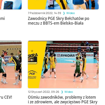
7 Październik 2022, 14:39
Wideo
ami
Zawodnicy PGE Skry Bełchatów po
meczu z BBTS-em Bielsko-Biała
12 Styczeń 2022, 09:26
Wideo
ru CEV!
Ośmiu zawodników, problemy z lotem
i ze zdrowiem, ale zwycięstwo PGE Skry