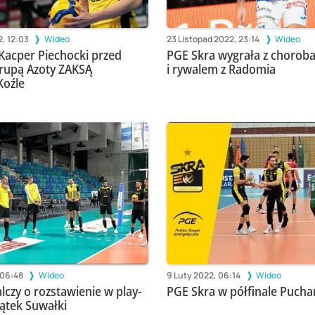
2, 12:03
Wideo
23 Listopad 2022, 23:14
Wideo
 Kacper Piechocki przed
PGE Skra wygrała z chorob
rupą Azoty ZAKSĄ
i rywalem z Radomia
Koźle
 06:48
Wideo
9 Luty 2022, 06:14
Wideo
lczy o rozstawienie w play-
PGE Skra w półfinale Pucha
zątek Suwałki