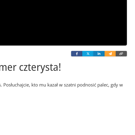
Facebook
Twitter
Linkedin
Wyślij
Skopi
e-
link
mailem
mer czterysta!
 Posłuchajcie, kto mu kazał w szatni podnosić palec, gdy w