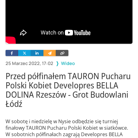
Facebook
Twitter
Linkedin
Wyślij
Skopiuj
e-
link
mailem
25 Marzec 2022, 17:02
Wideo
Przed półfinałem TAURON Pucharu
Polski Kobiet Developres BELLA
DOLINA Rzeszów - Grot Budowlani
Łódź
W sobotę i niedzielę w Nysie odbędzie się turniej
finałowy TAURON Pucharu Polski Kobiet w siatkówce.
W sobotnich półfinałach zagrają Developres BELLA