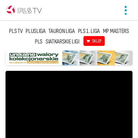
Toggl
navig
PLS TV
PLUSLIGA
TAURON LIGA
PLS 1. LIGA
MP MASTERS
PLS
SIATKARSKIE LIGI
SKLEP