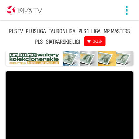
Toggl
navig
PLS TV
PLUSLIGA
TAURON LIGA
PLS 1. LIGA
MP MASTERS
PLS
SIATKARSKIE LIGI
SKLEP