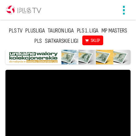
Toggl
navig
PLS TV
PLUSLIGA
TAURON LIGA
PLS 1. LIGA
MP MASTERS
PLS
SIATKARSKIE LIGI
SKLEP