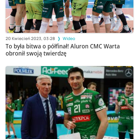
20 Kwiecień 2023, 03:28
Wideo
To była bitwa o półfinał! Aluron CMC Warta
obronił swoją twierdzę