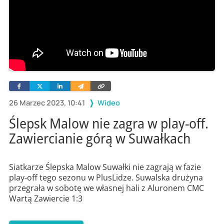
Facebook
Twitter
Linkedin
Wyślij
Skopiuj
e-
link
mailem
26 Marzec 2023, 10:41
Wideo
Ślepsk Malow nie zagra w play-off.
Zawiercianie górą w Suwałkach
Siatkarze Ślepska Malow Suwałki nie zagrają w fazie
play-off tego sezonu w PlusLidze. Suwalska drużyna
przegrała w sobotę we własnej hali z Aluronem CMC
Wartą Zawiercie 1:3