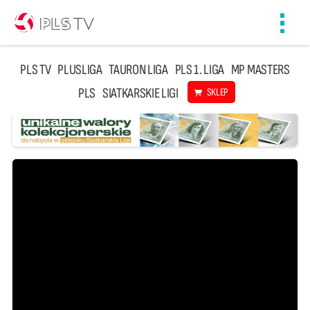
Toggl
navig
PLS TV
PLUSLIGA
TAURON LIGA
PLS 1. LIGA
MP MASTERS
PLS
SIATKARSKIE LIGI
SKLEP