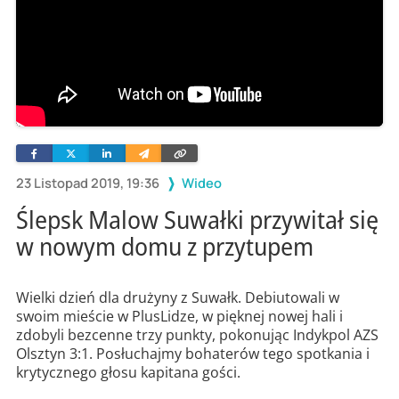
Facebook
Twitter
Linkedin
Wyślij
Skopiuj
e-
link
mailem
23 Listopad 2019, 19:36
Wideo
Ślepsk Malow Suwałki przywitał się
w nowym domu z przytupem
Wielki dzień dla drużyny z Suwałk. Debiutowali w
swoim mieście w PlusLidze, w pięknej nowej hali i
zdobyli bezcenne trzy punkty, pokonując Indykpol AZS
Olsztyn 3:1. Posłuchajmy bohaterów tego spotkania i
krytycznego głosu kapitana gości.