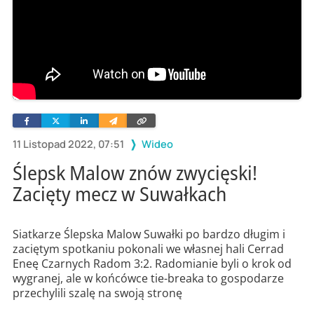
Facebook
Twitter
Linkedin
Wyślij
Skopiuj
e-
link
mailem
11 Listopad 2022, 07:51
Wideo
Ślepsk Malow znów zwycięski!
Zacięty mecz w Suwałkach
Siatkarze Ślepska Malow Suwałki po bardzo długim i
zaciętym spotkaniu pokonali we własnej hali Cerrad
Eneę Czarnych Radom 3:2. Radomianie byli o krok od
wygranej, ale w końcówce tie-breaka to gospodarze
przechylili szalę na swoją stronę