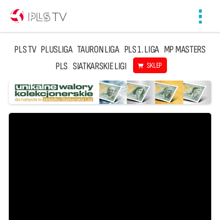
Toggl
navig
PLS TV
PLUSLIGA
TAURON LIGA
PLS 1. LIGA
MP MASTERS
PLS
SIATKARSKIE LIGI
SKLEP