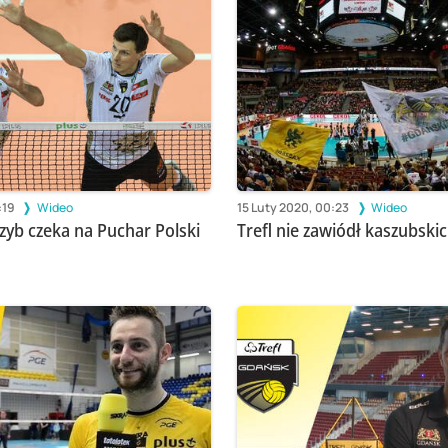
:19
Wideo
15 Luty 2020, 00:23
Wideo
zyb czeka na Puchar Polski
Trefl nie zawiódł kaszubski