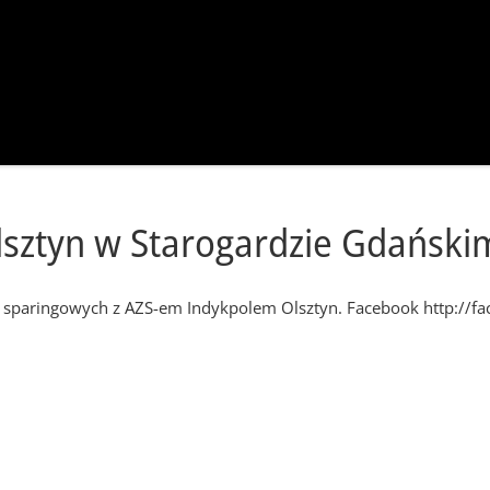
lsztyn w Starogardzie Gdański
paringowych z AZS-em Indykpolem Olsztyn. Facebook http://fa