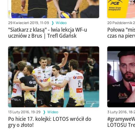
29 Kwiecień 2019, 11:09
Wideo
20 Październik 
"Siatkarz z klasą" - lwia lekcja WF-u
Połowa "mis
uczniów z Brus | Trefl Gdańsk
czas na pie
13 Luty 2016, 19:29
Wideo
3 Luty 2016, 18:
Po hicie 17. kolejki: LOTOS wrócił do
#gramyweWr
gry o złoto!
LOTOSU Tre