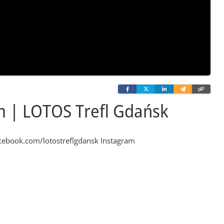
Facebook
Twitter
Linkedin
Wyślij
Skopi
e-
link
mailem
m | LOTOS Trefl Gdańsk
cebook.com/lotostreflgdansk Instagram