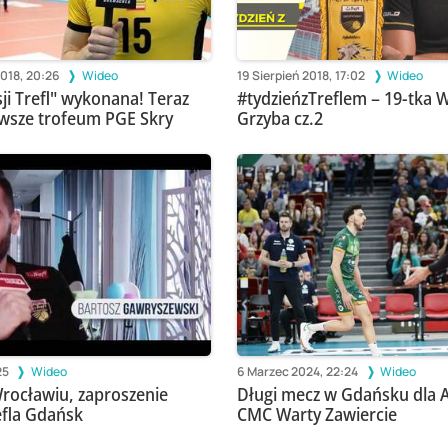
2018, 20:26
Wideo
19 Sierpień 2018, 17:02
Wideo
ji Trefl" wykonana! Teraz
#tydzieńzTreflem – 19-tka 
rwsze trofeum PGE Skry
Grzyba cz.2
25
Wideo
6 Marzec 2024, 22:24
Wideo
ocławiu, zaproszenie
Długi mecz w Gdańsku dla 
fla Gdańsk
CMC Warty Zawiercie