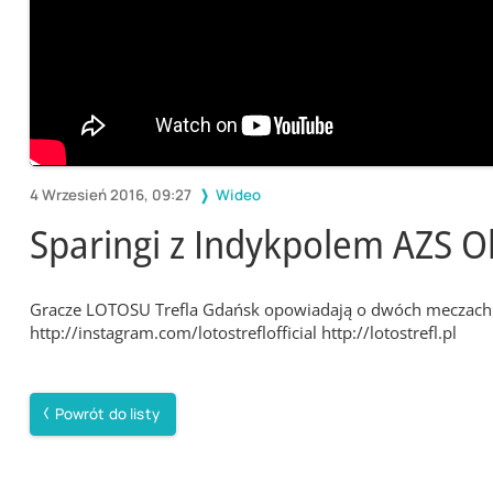
4 Wrzesień 2016, 09:27
Wideo
Sparingi z Indykpolem AZS O
Gracze LOTOSU Trefla Gdańsk opowiadają o dwóch meczach s
http://instagram.com/lotostreflofficial http://lotostrefl.pl
Powrót do listy