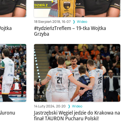
18 Sierpień 2018, 16:07
Wideo
Wojtka
#tydzieńzTreflem – 19-tka Wojtka
Grzyba
14 Luty 2024, 20:20
Wideo
Aluronu
Jastrzębski Węgiel jedzie do Krakowa na
finał TAURON Pucharu Polski!