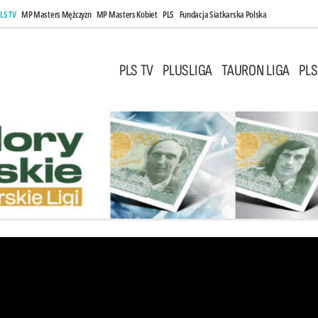
LS TV
MP Masters Mężczyzn
MP Masters Kobiet
PLS
Fundacja Siatkarska Polska
PLS TV
PLUSLIGA
TAURON LIGA
PLS