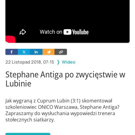
Facebook
Twitter
Linkedin
Wyślij
Skopiuj
e-
link
mailem
22 Listopad 2018, 07:15
Wideo
Stephane Antiga po zwycięstwie w
Lubinie
Jak wygraną z Cuprum Lubin (3:1) skomentował
szkoleniowiec ONICO Warszawa, Stephane Antiga?
Zapraszamy do wysłuchania wypowiedzi trenera
stołecznych siatkarzy.