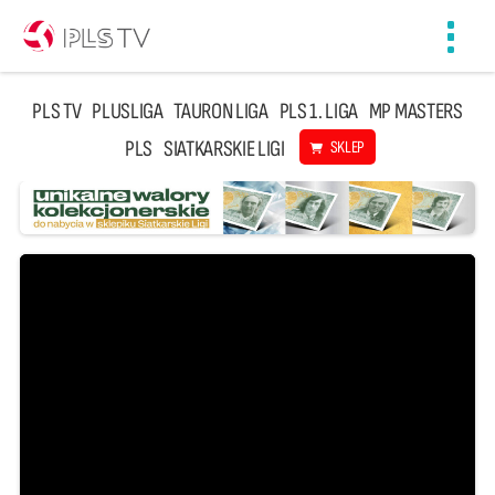
Toggl
navig
PLS TV
PLUSLIGA
TAURON LIGA
PLS 1. LIGA
MP MASTERS
PLS
SIATKARSKIE LIGI
SKLEP