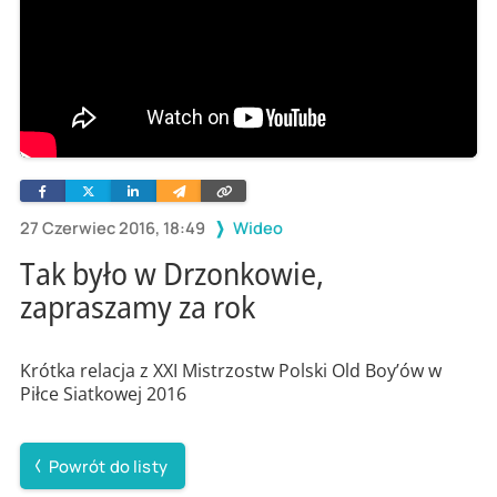
Facebook
Twitter
Linkedin
Wyślij
Skopiuj
e-
link
mailem
27 Czerwiec 2016, 18:49
Wideo
Tak było w Drzonkowie,
zapraszamy za rok
Krótka relacja z XXI Mistrzostw Polski Old Boy’ów w
Piłce Siatkowej 2016
Powrót do listy