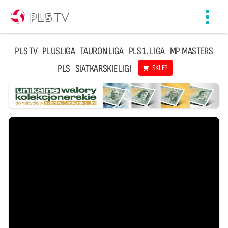
Toggl
navig
PLS TV
PLUSLIGA
TAURON LIGA
PLS 1. LIGA
MP MASTERS
PLS
SIATKARSKIE LIGI
SKLEP