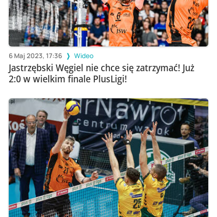
6 Maj 2023, 17:36
Wideo
Jastrzębski Węgiel nie chce się zatrzymać! Już
2:0 w wielkim finale PlusLigi!