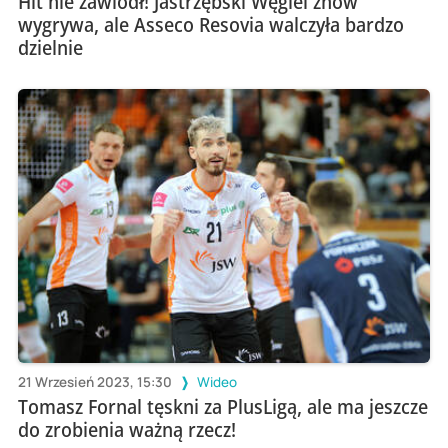
Hit nie zawiódł! Jastrzębski Węgiel znów
wygrywa, ale Asseco Resovia walczyła bardzo
dzielnie
21 Wrzesień 2023, 15:30
Wideo
Tomasz Fornal tęskni za PlusLigą, ale ma jeszcze
do zrobienia ważną rzecz!