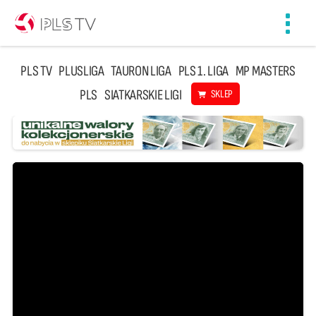
Toggl
navig
PLS TV
PLUSLIGA
TAURON LIGA
PLS 1. LIGA
MP MASTERS
PLS
SIATKARSKIE LIGI
SKLEP