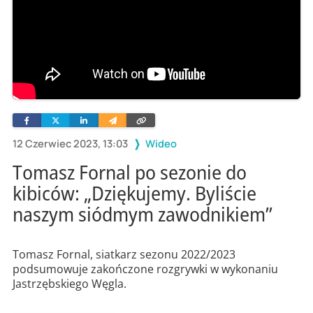
Facebook
Twitter
Linkedin
Wyślij
Skopiuj
e-
link
mailem
12 Czerwiec 2023, 13:03
Wideo
Tomasz Fornal po sezonie do
kibiców: „Dziękujemy. Byliście
naszym siódmym zawodnikiem”
Tomasz Fornal, siatkarz sezonu 2022/2023
podsumowuje zakończone rozgrywki w wykonaniu
Jastrzębskiego Węgla.