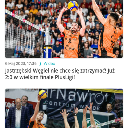
6 Maj 2023, 17:36
Wideo
Jastrzębski Węgiel nie chce się zatrzymać! Już
2:0 w wielkim finale PlusLigi!