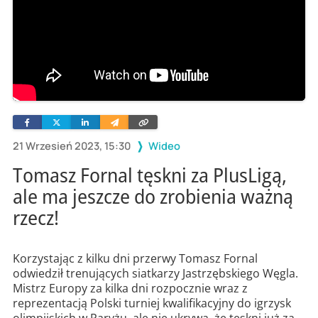
Facebook
Twitter
Linkedin
Wyślij
Skopiuj
e-
link
mailem
21 Wrzesień 2023, 15:30
Wideo
Tomasz Fornal tęskni za PlusLigą,
ale ma jeszcze do zrobienia ważną
rzecz!
Korzystając z kilku dni przerwy Tomasz Fornal
odwiedził trenujących siatkarzy Jastrzębskiego Węgla.
Mistrz Europy za kilka dni rozpocznie wraz z
reprezentacją Polski turniej kwalifikacyjny do igrzysk
olimpijskich w Paryżu, ale nie ukrywa, że tęskni już za