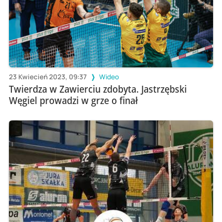
23 Kwiecień 2023, 09:37
Wideo
Twierdza w Zawierciu zdobyta. Jastrzębski
Węgiel prowadzi w grze o finał