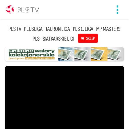
Toggl
navig
PLS TV
PLUSLIGA
TAURON LIGA
PLS 1. LIGA
MP MASTERS
PLS
SIATKARSKIE LIGI
SKLEP