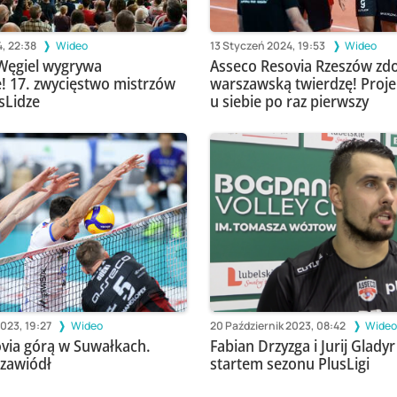
, 22:38
Wideo
13 Styczeń 2024, 19:53
Wideo
 Węgiel wygrywa
Asseco Resovia Rzeszów zd
! 17. zwycięstwo mistrzów
warszawską twierdzę! Proje
sLidze
u siebie po raz pierwszy
2023, 19:27
Wideo
20 Październik 2023, 08:42
Wide
via górą w Suwałkach.
Fabian Drzyzga i Jurij Glady
 zawiódł
startem sezonu PlusLigi