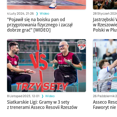
4 Luty 2024, 21:26
Wideo
28 Styczeń 2024
"Pojawił się na boisku pan od
Jastrzębski
przygotowania fizycznego i zaczął
w Rzeszowie
dobrze grać" [WIDEO]
Polski w Plu
8 Listopad 2023, 12:01
Wideo
26 Październik 
Siatkarskie Ligi: Gramy w 3 sety
Asseco Reso
z trenerami Asseco Resovii Rzeszów
Faworyt nie