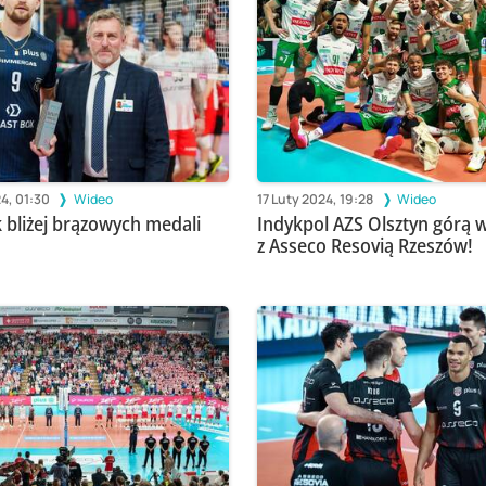
4, 01:30
Wideo
17 Luty 2024, 19:28
Wideo
k bliżej brązowych medali
Indykpol AZS Olsztyn górą 
z Asseco Resovią Rzeszów!