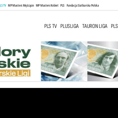
LS TV
MP Masters Mężczyzn
MP Masters Kobiet
PLS
Fundacja Siatkarska Polska
PLS TV
PLUSLIGA
TAURON LIGA
PLS