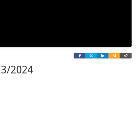
Facebook
Twitter
Linkedin
Wyślij
Skopi
e-
link
mailem
23/2024