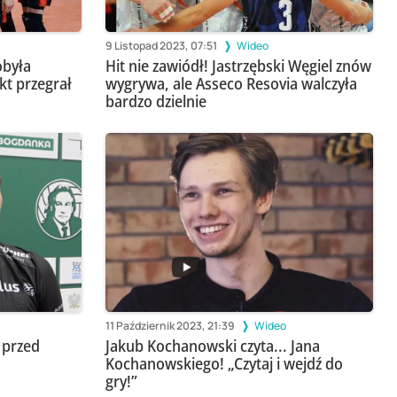
9 Listopad 2023, 07:51
Wideo
obyła
Hit nie zawiódł! Jastrzębski Węgiel znów
kt przegrał
wygrywa, ale Asseco Resovia walczyła
bardzo dzielnie
o
11 Październik 2023, 21:39
Wideo
r przed
Jakub Kochanowski czyta... Jana
Kochanowskiego! „Czytaj i wejdź do
gry!”