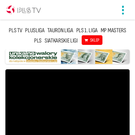
Toggl
navig
PLS TV
PLUSLIGA
TAURON LIGA
PLS 1. LIGA
MP MASTERS
PLS
SIATKARSKIE LIGI
SKLEP