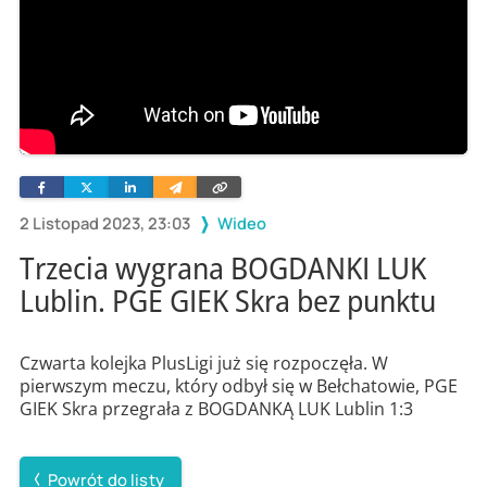
Facebook
Twitter
Linkedin
Wyślij
Skopiuj
e-
link
mailem
2 Listopad 2023, 23:03
Wideo
Trzecia wygrana BOGDANKI LUK
Lublin. PGE GIEK Skra bez punktu
Czwarta kolejka PlusLigi już się rozpoczęła. W
pierwszym meczu, który odbył się w Bełchatowie, PGE
GIEK Skra przegrała z BOGDANKĄ LUK Lublin 1:3
Powrót do listy