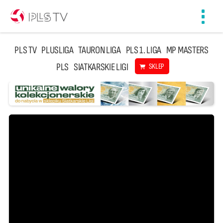
Toggl
navig
PLS TV
PLUSLIGA
TAURON LIGA
PLS 1. LIGA
MP MASTERS
PLS
SIATKARSKIE LIGI
SKLEP