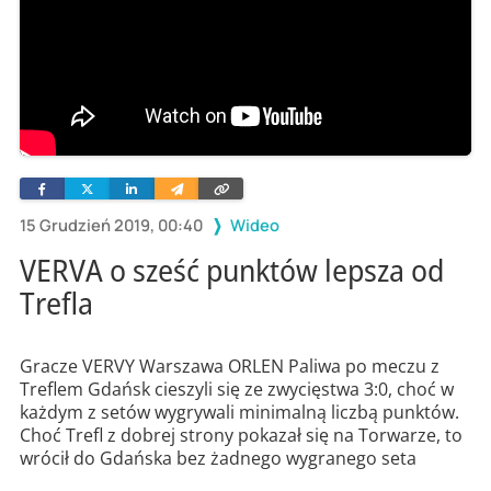
Facebook
Twitter
Linkedin
Wyślij
Skopiuj
e-
link
mailem
15 Grudzień 2019, 00:40
Wideo
VERVA o sześć punktów lepsza od
Trefla
Gracze VERVY Warszawa ORLEN Paliwa po meczu z
Treflem Gdańsk cieszyli się ze zwycięstwa 3:0, choć w
każdym z setów wygrywali minimalną liczbą punktów.
Choć Trefl z dobrej strony pokazał się na Torwarze, to
wrócił do Gdańska bez żadnego wygranego seta