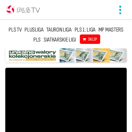
Toggl
navig
PLS TV
PLUSLIGA
TAURON LIGA
PLS 1. LIGA
MP MASTERS
PLS
SIATKARSKIE LIGI
SKLEP