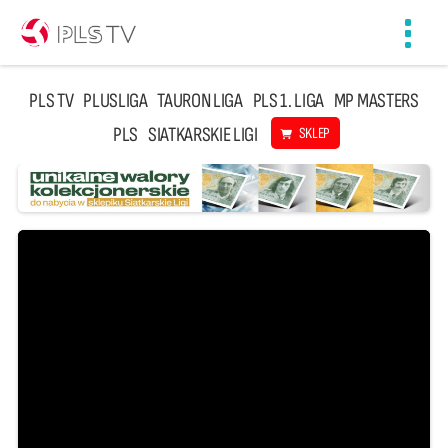
Toggl
navig
PLS TV
PLUSLIGA
TAURON LIGA
PLS 1. LIGA
MP MASTERS
PLS
SIATKARSKIE LIGI
SKLEP