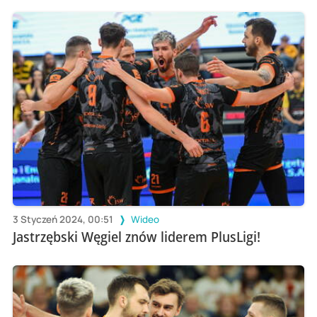
3 Styczeń 2024, 00:51
Wideo
Jastrzębski Węgiel znów liderem PlusLigi!