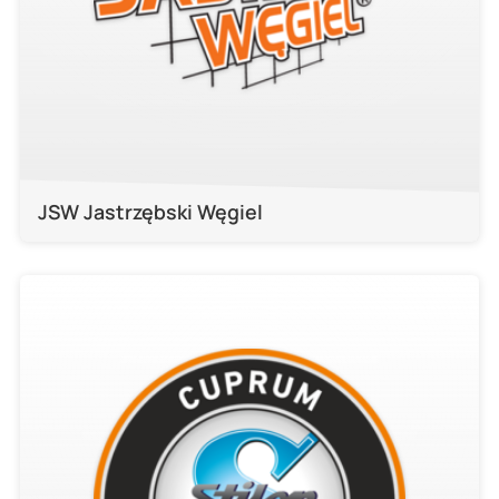
JSW Jastrzębski Węgiel