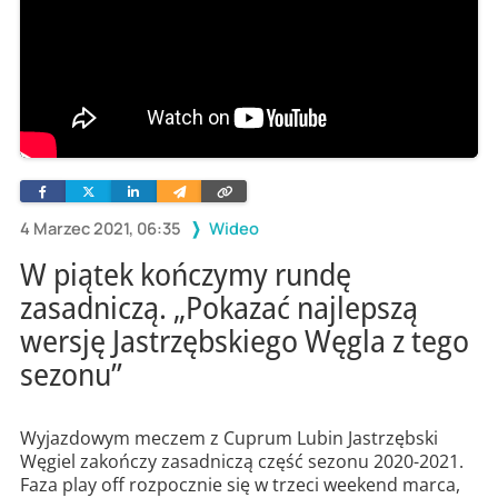
Facebook
Twitter
Linkedin
Wyślij
Skopiuj
e-
link
mailem
4 Marzec 2021, 06:35
Wideo
W piątek kończymy rundę
zasadniczą. „Pokazać najlepszą
wersję Jastrzębskiego Węgla z tego
sezonu”
Wyjazdowym meczem z Cuprum Lubin Jastrzębski
Węgiel zakończy zasadniczą część sezonu 2020-2021.
Faza play off rozpocznie się w trzeci weekend marca,