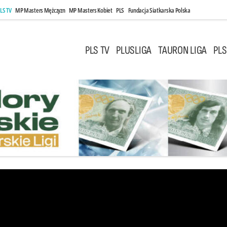
LS TV
MP Masters Mężczyzn
MP Masters Kobiet
PLS
Fundacja Siatkarska Polska
PLS TV
PLUSLIGA
TAURON LIGA
PLS