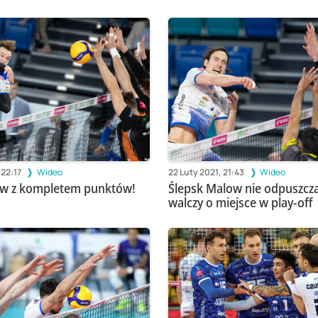
 22:17
Wideo
22 Luty 2021, 21:43
Wideo
ow z kompletem punktów!
Ślepsk Malow nie odpuszcza 
walczy o miejsce w play-off