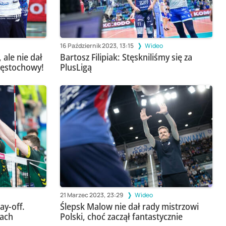
16 Październik 2023, 13:15
Wideo
 ale nie dał
Bartosz Filipiak: Stęskniliśmy się za
Częstochowy!
PlusLigą
21 Marzec 2023, 23:29
Wideo
ay-off.
Ślepsk Malow nie dał rady mistrzowi
kach
Polski, choć zaczął fantastycznie