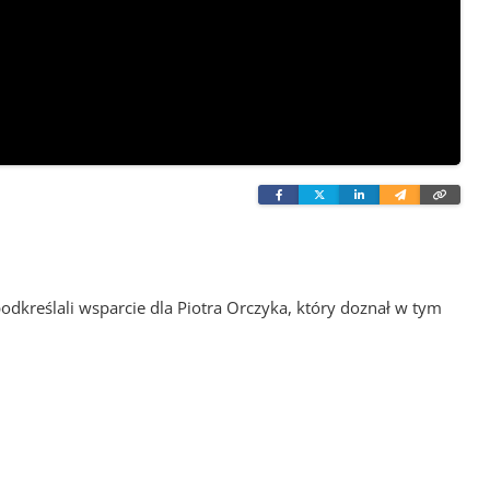
Facebook
Twitter
Linkedin
Wyślij
Skopi
e-
link
mailem
podkreślali wsparcie dla Piotra Orczyka, który doznał w tym