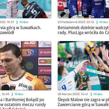
2023, 19:27
Wideo
23 Październik 2023, 22:12
Wideo
via górą w Suwałkach.
Beniaminek dzielnie walczył,
 zawiódł
rady. PlusLiga wróciła do 
, 12:49
Wideo
26 Marzec 2023, 10:41
Wideo
 i Bartłomiej Bołądź po
Ślepsk Malow nie zagra w pl
 w ostatnim meczu rundy
Zawiercianie górą w Suwał