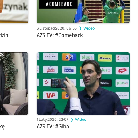
3 Listopad 2020, 06:55
Wideo
dzin
AZS TV: #Comeback
1 Luty 2020, 22:07
Wideo
kę
AZS TV: #Giba