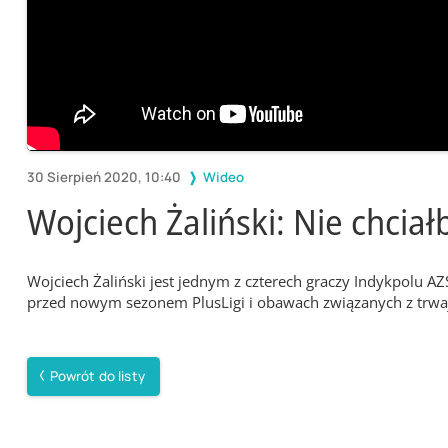
30 Sierpień 2020, 10:40
Wideo
Wojciech Żaliński: Nie chcia
Wojciech Żaliński jest jednym z czterech graczy Indykpolu A
przed nowym sezonem PlusLigi i obawach związanych z trw
Powrót do listy