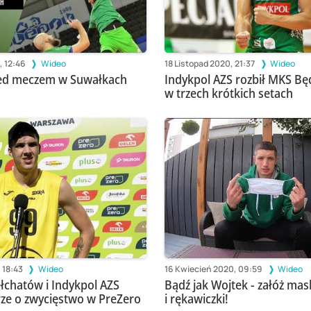
, 12:46
Wideo
18 Listopad 2020, 21:37
Wideo
zed meczem w Suwałkach
Indykpol AZS rozbił MKS Bę
w trzech krótkich setach
 18:43
Wideo
16 Kwiecień 2020, 09:59
Wideo
łchatów i Indykpol AZS
Bądź jak Wojtek - załóż mas
rze o zwycięstwo w PreZero
i rękawiczki!