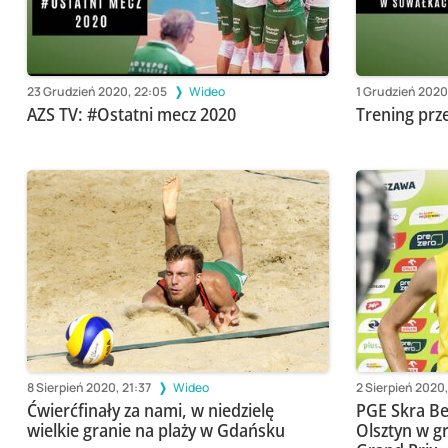
23 Grudzień 2020, 22:05
Wideo
1 Grudzień 2020
AZS TV: #Ostatni mecz 2020
Trening pr
8 Sierpień 2020, 21:37
Wideo
2 Sierpień 2020,
Ćwierćfinały za nami, w niedzielę
PGE Skra Be
wielkie granie na plaży w Gdańsku
Olsztyn w g