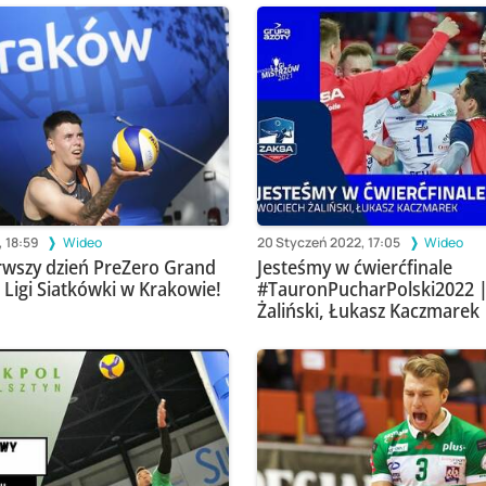
, 18:59
Wideo
20 Styczeń 2022, 17:05
Wideo
rwszy dzień PreZero Grand
Jesteśmy w ćwierćfinale
j Ligi Siatkówki w Krakowie!
#TauronPucharPolski2022 |
Żaliński, Łukasz Kaczmarek