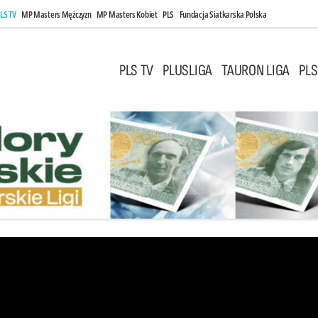
LS TV
MP Masters Mężczyzn
MP Masters Kobiet
PLS
Fundacja Siatkarska Polska
PLS TV
PLUSLIGA
TAURON LIGA
PLS