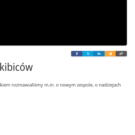
Facebook
Twitter
Linkedin
Wyślij
Skopi
e-
link
mailem
 kibiców
ojtkiem rozmawialiśmy m.in. o nowym zespole, o nadziejach